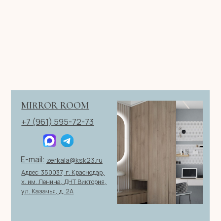
Имя
Телефон
+7
Я согласен с политикой конфиденциальности
ОТПРАВИТЬ ЗАЯВКУ
ИП Клевцов Евгений Анатольевич
ИНН 560400511178
ОГРН 321237500406259
Политика конфиденциальности
|
Согласие на обработку
персональных данных
|
Договор оферты
© 2026 ИП Клевцов Е.А.Все права защищены.