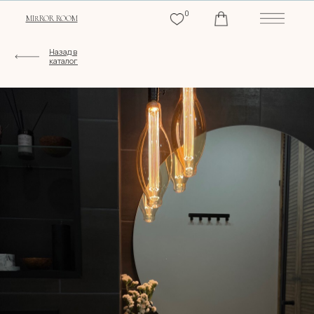
0
MIRROR ROOM
Назад в
каталог