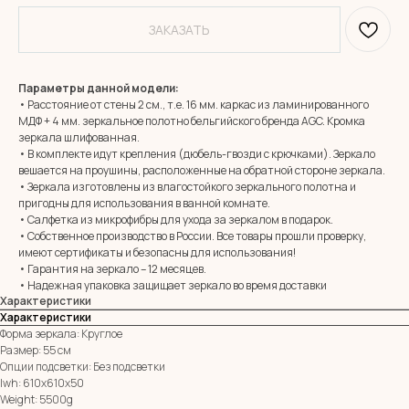
ЗАКАЗАТЬ
Параметры данной модели:
• Расстояние от стены 2 см., т.е. 16 мм. каркас из ламинированного
МДФ + 4 мм. зеркальное полотно бельгийского бренда AGC. Кромка
зеркала шлифованная.
• В комплекте идут крепления (дюбель-гвозди с крючками). Зеркало
вешается на проушины, расположенные на обратной стороне зеркала.
• Зеркала изготовлены из влагостойкого зеркального полотна и
MIRROR ROOM
пригодны для использования в ванной комнате.
+7 (961) 595-72-73
• Салфетка из микрофибры для ухода за зеркалом в подарок.
• Собственное производство в России. Все товары прошли проверку,
имеют сертификаты и безопасны для использования!
• Гарантия на зеркало – 12 месяцев.
E-mail:
zerkala@ksk23.ru
• Надежная упаковка защищает зеркало во время доставки
Адрес: 350037, г. Краснодар,
Характеристики
х. им. Ленина, ДНТ Виктория,
ул. Казачья, д. 2А
Характеристики
Форма зеркала: Круглое
Размер: 55 см
Опции подсветки: Без подсветки
Остались вопросы?
lwh: 610x610x50
Оставь заявку и мы с Вами свяжемся
Weight: 5500g