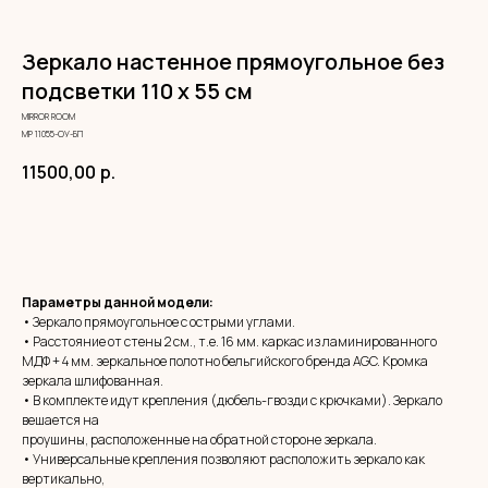
Зеркало настенное прямоугольное без
подсветки 110 х 55 см
MIRROR ROOM
МР 11055-ОУ-БП
11500,00
р.
ЗАКАЗАТЬ
Параметры данной модели:
• Зеркало прямоугольное с острыми углами.
• Расстояние от стены 2 см., т.е. 16 мм. каркас из ламинированного
МДФ + 4 мм. зеркальное полотно бельгийского бренда AGC. Кромка
зеркала шлифованная.
• В комплекте идут крепления (дюбель-гвозди с крючками). Зеркало
вешается на
проушины, расположенные на обратной стороне зеркала.
• Универсальные крепления позволяют расположить зеркало как
вертикально,