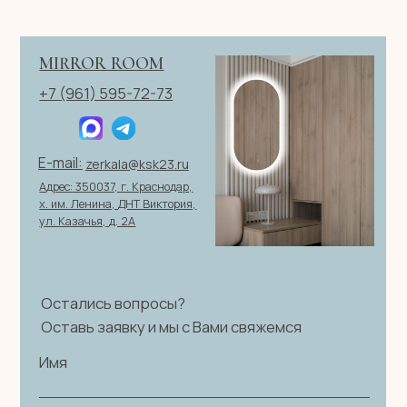
ОТПРАВИТЬ ЗАЯВКУ
ИП Клевцов Евгений Анатольевич
ИНН 560400511178
ОГРН 321237500406259
Политика конфиденциальности
|
Согласие на обработку
персональных данных
|
Договор оферты
© 2026 ИП Клевцов Е.А.Все права защищены.