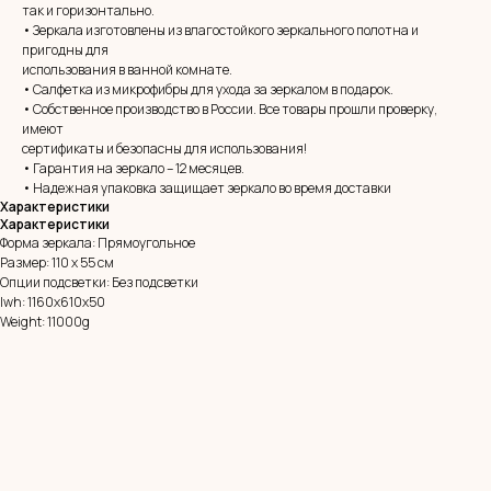
так и горизонтально.
• Зеркала изготовлены из влагостойкого зеркального полотна и
пригодны для
использования в ванной комнате.
• Салфетка из микрофибры для ухода за зеркалом в подарок.
• Собственное производство в России. Все товары прошли проверку,
MIRROR ROOM
имеют
сертификаты и безопасны для использования!
+7 (961) 595-72-73
• Гарантия на зеркало – 12 месяцев.
• Надежная упаковка защищает зеркало во время доставки
Характеристики
E-mail:
zerkala@ksk23.ru
Характеристики
Адрес: 350037, г. Краснодар,
Форма зеркала: Прямоугольное
х. им. Ленина, ДНТ Виктория,
Размер: 110 х 55 см
ул. Казачья, д. 2А
Опции подсветки: Без подсветки
lwh: 1160x610x50
Weight: 11000g
Остались вопросы?
Оставь заявку и мы с Вами свяжемся
Имя
Телефон
+7
Я согласен с политикой конфиденциальности