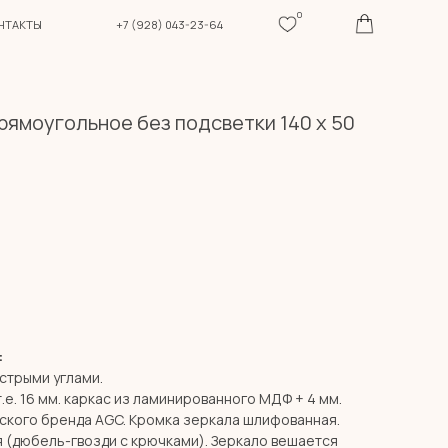
0
+7 (928) 043-23-64
рямоугольное без подсветки 140 х 50
:
стрыми углами.
т.е. 16 мм. каркас из ламинированного МДФ + 4 мм.
ского бренда AGC. Кромка зеркала шлифованная.
я (дюбель-гвозди с крючками). Зеркало вешается