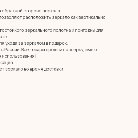
 обратной стороне зеркала.
позволяют расположить зеркало как вертикально,
агостойкого зеркального полотна и пригодны для
ате.
я ухода за зеркалом в подарок.
в России. Все товары прошли проверку, имеют
я использования!
есяцев.
ет зеркало во время доставки