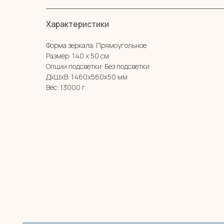
Характеристики
Форма зеркала: Прямоугольное
Размер: 140 х 50 см
Опции подсветки: Без подсветки
ДxШxВ: 1460x560x50 мм
Вес: 13000 г
МЕНЮ
MIRROR ROOM
КАТАЛОГ
+7 (961) 595-72-73
О НАС
zerkala@ksk23.ru
E-mail:
ДЛЯ КЛИЕНТА
НА ЗАКАЗ
Адрес: 350037, г. Краснодар,