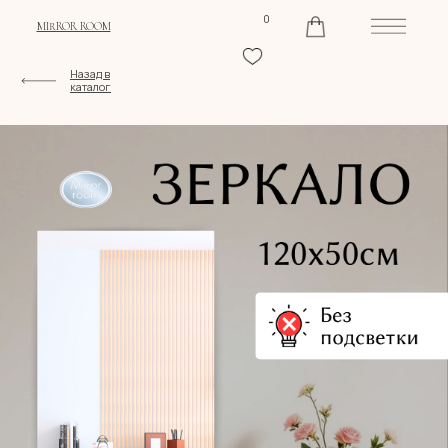
0
MIRROR ROOM
Назад в
каталог