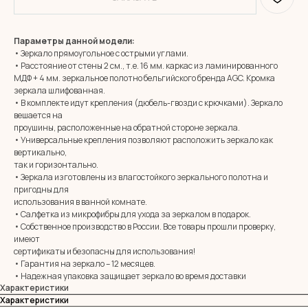
Параметры данной модели:
• Зеркало прямоугольное с острыми углами.
• Расстояние от стены 2 см., т.е. 16 мм. каркас из ламинированного
МДФ + 4 мм. зеркальное полотно бельгийского бренда AGC. Кромка
зеркала шлифованная.
• В комплекте идут крепления (дюбель-гвозди с крючками). Зеркало
вешается на
проушины, расположенные на обратной стороне зеркала.
• Универсальные крепления позволяют расположить зеркало как
вертикально,
так и горизонтально.
• Зеркала изготовлены из влагостойкого зеркального полотна и
пригодны для
MIRROR ROOM
использования в ванной комнате.
+7 (961) 595-72-73
• Салфетка из микрофибры для ухода за зеркалом в подарок.
• Собственное производство в России. Все товары прошли проверку,
имеют
E-mail:
zerkala@ksk23.ru
сертификаты и безопасны для использования!
Адрес: 350037, г. Краснодар,
• Гарантия на зеркало – 12 месяцев.
х. им. Ленина, ДНТ Виктория,
• Надежная упаковка защищает зеркало во время доставки
ул. Казачья, д. 2А
Характеристики
Характеристики