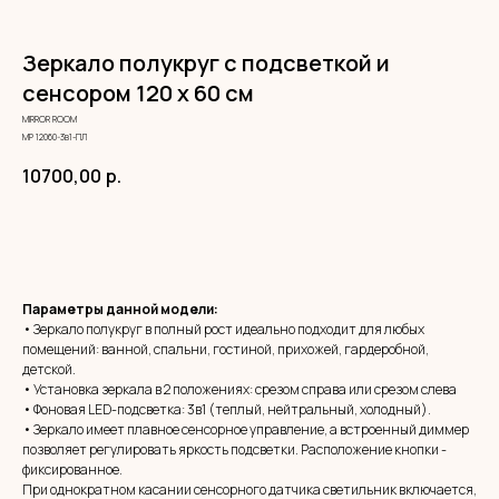
Зеркало полукруг с подсветкой и
сенсором 120 х 60 см
MIRROR ROOM
МР 12060-3в1-ПЛ
10700,00
р.
ЗАКАЗАТЬ
Параметры данной модели:
• Зеркало полукруг в полный рост идеально подходит для любых
помещений: ванной, спальни, гостиной, прихожей, гардеробной,
детской.
• Установка зеркала в 2 положениях: срезом справа или срезом слева
• Фоновая LED-подсветка: 3в1 (теплый, нейтральный, холодный).
• Зеркало имеет плавное сенсорное управление, а встроенный диммер
позволяет регулировать яркость подсветки. Расположение кнопки -
фиксированное.
При однократном касании сенсорного датчика светильник включается,