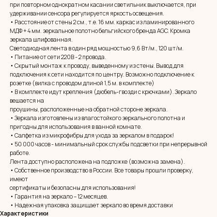
при повторном однократном касании светильник выключается, при
удерживании сенсора регулируется яркость освещения.
• Расстояние от стены 2 см., т.е. 16 мм. каркас из ламинированного
МДФ + 4 мм. зеркальное полотно бельгийского бренда AGC. Кромка
зеркала шлифованная.
Светодиодная лента в один ряд мощностью 9,6 Вт/м., 120 шт/м.
• Питание от сети 220В - 2 провода.
• Скрытый монтаж к проводу, выведенному из стены. Вывод для
подключения к сети находится по центру. Возможно подключение к
розетке (вилка с проводом длиной 1,5 м. в комплекте)
• В комплекте идут крепления (дюбель-гвозди с крючками). Зеркало
вешается на
проушины, расположенные на обратной стороне зеркала.
• Зеркала изготовлены из влагостойкого зеркального полотна и
пригодны для использования в ванной комнате.
• Салфетка из микрофибры для ухода за зеркалом в подарок!
• 50 000 часов - минимальный срок службы подсветки при непрерывной
MIRROR ROOM
работе.
+7 (961) 595-72-73
Лента доступно расположена на подложке (возможна замена).
• Собственное производство в России. Все товары прошли проверку,
имеют
E-mail:
zerkala@ksk23.ru
сертификаты и безопасны для использования!
• Гарантия на зеркало – 12 месяцев.
Адрес: 350037, г. Краснодар,
х. им. Ленина, ДНТ Виктория,
• Надежная упаковка защищает зеркало во время доставки
ул. Казачья, д. 2А
Характеристики