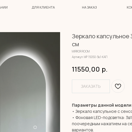
ДЛЯ КЛИЕНТА
НА ЗАКАЗ
КОНТАКТЫ
Зеркало капсульное 3
см
MIRROR ROOM
Артикул:
МР 15050-3в1-КАП
11550,00
р.
ЗАКАЗАТЬ
Параметры данной модели
• Зеркало капсульное с сен
• Фоновая LED-подсветка: 3в
поочередным нажатием на се
вариантов.