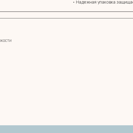
• Надежная упаковка защища
ркости
Остались вопросы?
Оставь заявку и мы с Вами свяжемся
Имя
Телефон