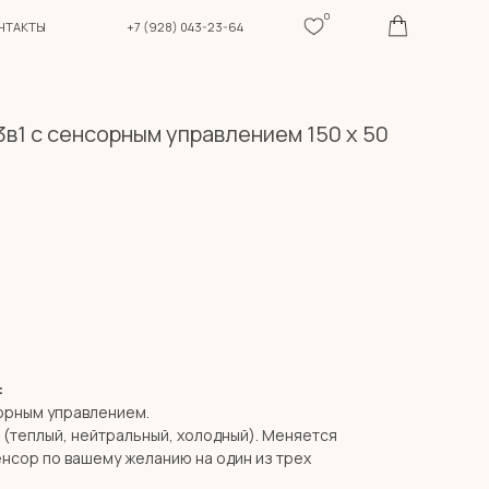
0
+7 (928) 043-23-64
в1 с сенсорным управлением 150 х 50
:
сорным управлением.
1 (теплый, нейтральный, холодный). Меняется
нсор по вашему желанию на один из трех