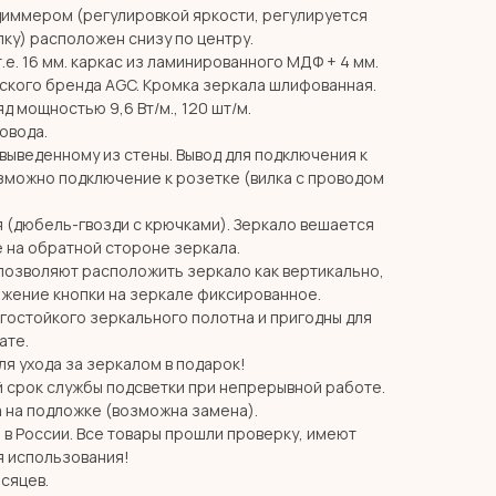
диммером (регулировкой яркости, регулируется
ку) расположен снизу по центру.
т.е. 16 мм. каркас из ламинированного МДФ + 4 мм.
ского бренда AGC. Кромка зеркала шлифованная.
д мощностью 9,6 Вт/м., 120 шт/м.
ровода.
 выведенному из стены. Вывод для подключения к
озможно подключение к розетке (вилка с проводом
я (дюбель-гвозди с крючками). Зеркало вешается
 на обратной стороне зеркала.
позволяют расположить зеркало как вертикально,
ожение кнопки на зеркале фиксированное.
агостойкого зеркального полотна и пригодны для
ате.
я ухода за зеркалом в подарок!
й срок службы подсветки при непрерывной работе.
 на подложке (возможна замена).
в России. Все товары прошли проверку, имеют
я использования!
есяцев.