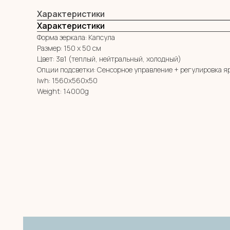
Характеристики
Характеристики
Форма зеркала: Капсула
Размер: 150 х 50 см
Цвет: 3в1 (теплый, нейтральный, холодный)
Опции подсветки: Сенсорное управление + регулировка я
lwh: 1560x560x50
Weight: 14000g
МЕНЮ
MIRROR ROOM
КАТАЛОГ
+7 (961) 595-72-73
О НАС
zerkala@ksk23.ru
E-mail:
ДЛЯ КЛИЕНТА
НА ЗАКАЗ
Адрес: 350037, г. Краснодар,
КОНТАКТЫ
х. им. Ленина, ДНТ Виктория,