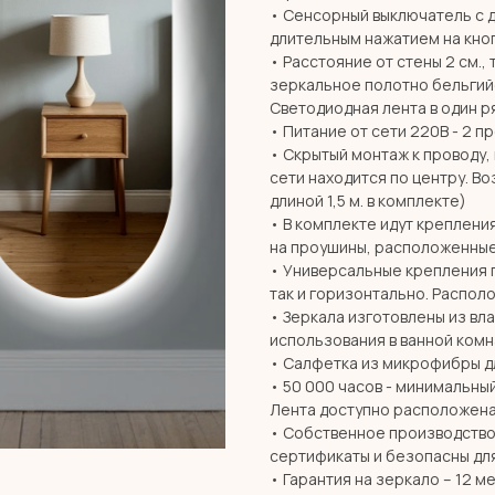
• Сенсорный выключатель с 
длительным нажатием на кноп
• Расстояние от стены 2 см., 
зеркальное полотно бельгий
Светодиодная лента в один ря
• Питание от сети 220В - 2 п
• Скрытый монтаж к проводу,
сети находится по центру. В
длиной 1,5 м. в комплекте)
• В комплекте идут креплени
на проушины, расположенные
• Универсальные крепления 
так и горизонтально. Распол
• Зеркала изготовлены из вл
использования в ванной комн
• Салфетка из микрофибры дл
• 50 000 часов - минимальны
Лента доступно расположена
• Собственное производство 
сертификаты и безопасны дл
• Гарантия на зеркало – 12 м