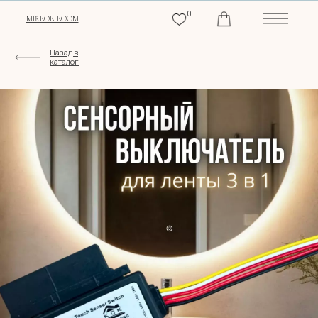
0
MIRROR ROOM
Назад в
каталог