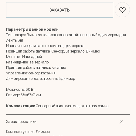
ЗАКАЗАТЬ
Параметры данной модели:
Тип товара: Выключатель однокнопочный сенсорный с диммером для
ленты 3в1
Назначение: для ванных комнат, для зеркал
Принцип работы датчика: Сенсор, За зеркало, Диммер
Монтаж: Накладной
Размещение: за зеркало
Принцип работы датчика: касание
Управление: сенсор касания
Диммирование: да, встроенный диммер
Мощность: 60 Вт
Размер: 58×67×7 мм
MIRROR ROOM
+7 (961) 595-72-73
Комплектация:
Сенсорный выключатель, ответная рамка
E-mail:
zerkala@ksk23.ru
Характеристики
Адрес: 350037, г. Краснодар,
х. им. Ленина, ДНТ Виктория,
Комплектующие: Диммер
ул. Казачья, д. 2А