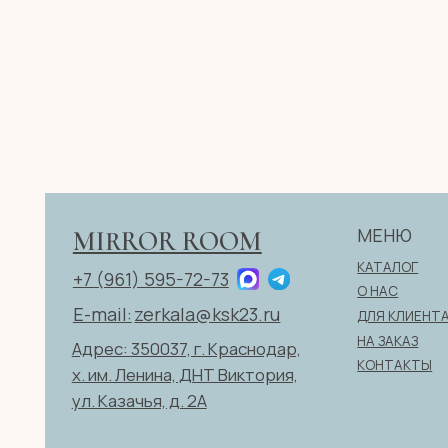
МЕНЮ
MIRROR ROOM
КАТАЛОГ
+7 (961) 595-72-73
О НАС
E-mail:
zerkala@ksk23.ru
ДЛЯ КЛИЕНТА
НА ЗАКАЗ
Адрес: 350037, г. Краснодар,
КОНТАКТЫ
х. им. Ленина, ДНТ Виктория,
ул. Казачья, д. 2А
ИП Клевцов Евгений Анатольевич
ИНН 560400511178
ОГРН 321237500406259
© 2026 ИП Клевцов Е.А. Все права защищены.
Политика конфиденциаль