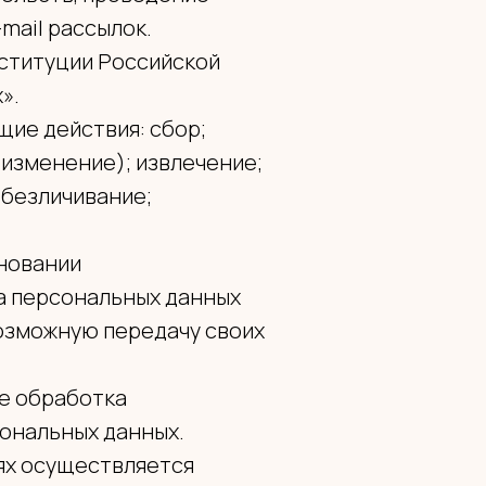
mail рассылок.
нституции Российской
».
щие действия: сбор;
 изменение); извлечение;
обезличивание;
сновании
а персональных данных
возможную передачу своих
же обработка
ональных данных.
ях осуществляется