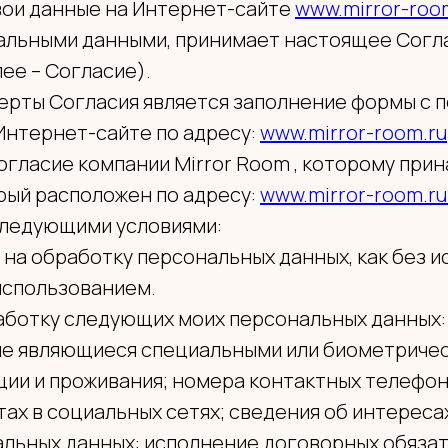
вои данные на Интернет-сайте
www.mirror-roo
альными данными, принимает настоящее Согл
ее – Согласие).
ерты Согласия является заполнение формы с 
Интернет-сайте по адресу:
www.mirror-room.ru
огласие компании Mirror Room , которому при
рый расположен по адресу:
www.mirror-room.r
следующими условиями:
я на обработку персональных данных, как без 
 использованием.
работку следующих моих персональных данных:
не являющиеся специальными или биометрическ
ции и проживания; номера контактных телефо
тах в социальных сетях; сведения об интереса
альных данных: исполнение договорных обяза