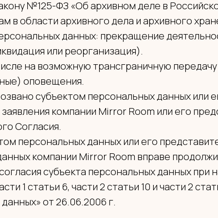
акону №125-ФЗ «Об архивном деле в Российск
м в области архивного дела и архивного хране
ерсональных данных: прекращение деятельнос
иквидация или реорганизация).
м числе на возможную трансграничную передач
ные) оповещения.
тозвано субъектом персональных данных или е
заявления компании Mirror Room или его пред
ого Согласия.
ектом персональных данных или его представит
анных компании Mirror Room вправе продолжи
согласия субъекта персональных данных при н
части 1 статьи 6, части 2 статьи 10 и части 2 ст
данных» от 26.06.2006 г.