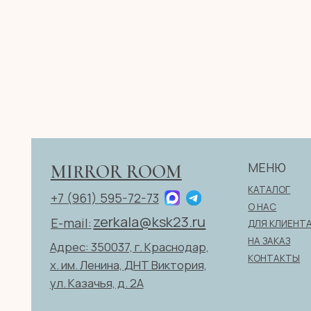
МЕНЮ
MIRROR ROOM
КАТАЛОГ
+7 (961) 595-72-73
О НАС
zerkala@ksk23.ru
E-mail:
ДЛЯ КЛИЕНТА
НА ЗАКАЗ
Адрес: 350037, г. Краснодар,
КОНТАКТЫ
х. им. Ленина, ДНТ Виктория,
ул. Казачья, д. 2А
ИП Клевцов Евгений Анатольевич
ИНН 560400511178
ОГРН 321237500406259
Политика конфиденциаль
© 2026 ИП Клевцов Е.А.Все права защищены.