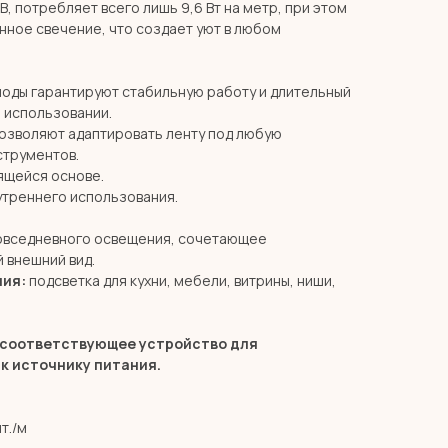
В, потребляет всего лишь 9,6 Вт на метр, при этом
нное свечение, что создает уют в любом
оды гарантируют стабильную работу и длительный
 использовании.
позволяют адаптировать ленту под любую
струментов.
ящейся основе.
утреннего использования.
овседневного освещения, сочетающее
 внешний вид.
ния:
подсветка для кухни, мебели, витрины, ниши,
и соответствующее устройство для
к источнику питания.
т./м