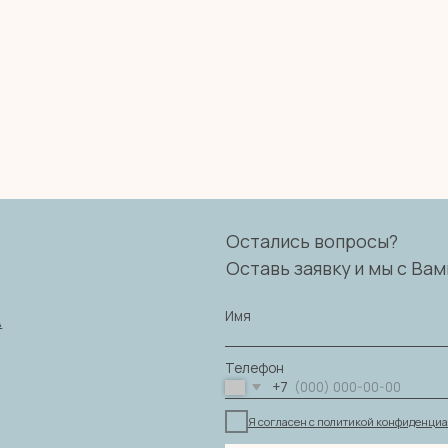
Остались вопросы?
Оставь заявку и мы с Вами свяжемся
Имя
Телефон
+7
Я согласен с политикой конфиденциальности
ОТПРАВИТЬ ЗАЯВКУ
ности
|
Согласие на обработку персональных данных
|
Договор оферты