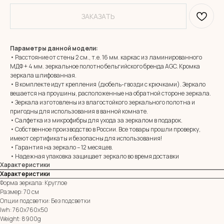
ЗАКАЗАТЬ
Параметры данной модели:
• Расстояние от стены 2 см., т.е. 16 мм. каркас из ламинированного
МДФ + 4 мм. зеркальное полотно бельгийского бренда AGC. Кромка
зеркала шлифованная.
• В комплекте идут крепления (дюбель-гвозди с крючками). Зеркало
вешается на проушины, расположенные на обратной стороне зеркала.
• Зеркала изготовлены из влагостойкого зеркального полотна и
MIRROR ROOM
пригодны для использования в ванной комнате.
+7 (961) 595-72-73
• Салфетка из микрофибры для ухода за зеркалом в подарок.
• Собственное производство в России. Все товары прошли проверку,
имеют сертификаты и безопасны для использования!
• Гарантия на зеркало – 12 месяцев.
E-mail:
zerkala@ksk23.ru
• Надежная упаковка защищает зеркало во время доставки
Адрес: 350037, г. Краснодар,
Характеристики
х. им. Ленина, ДНТ Виктория,
ул. Казачья, д. 2А
Характеристики
Форма зеркала: Круглое
Размер: 70 см
Опции подсветки: Без подсветки
Остались вопросы?
lwh: 760x760x50
Оставь заявку и мы с Вами свяжемся
Weight: 8900g