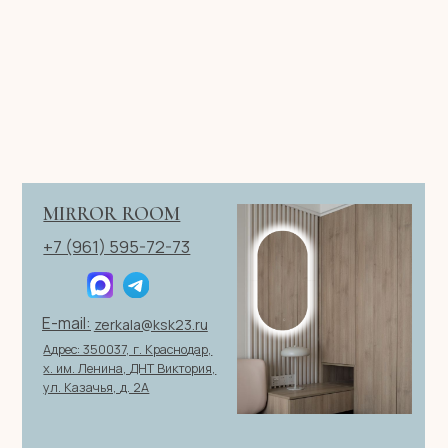
Имя
Телефон
+7
Я согласен с политикой конфиденциальности
ОТПРАВИТЬ ЗАЯВКУ
ИП Клевцов Евгений Анатольевич
ИНН 560400511178
ОГРН 321237500406259
Политика конфиденциальности
|
Согласие на обработку
персональных данных
|
Договор оферты
© 2026 ИП Клевцов Е.А.Все права защищены.