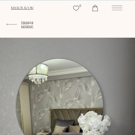
0
MIRROR ROOM
Назад в
каталог