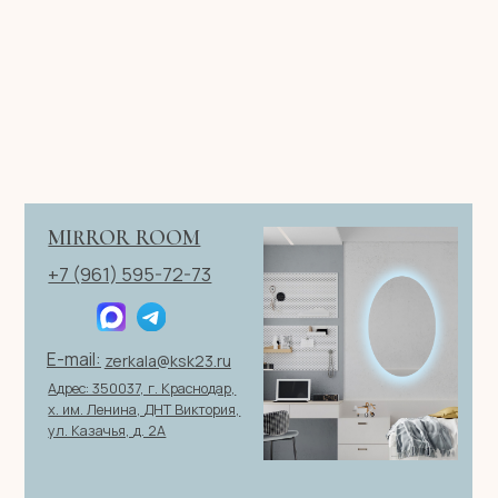
Имя
Телефон
+7
Я согласен с политикой конфиденциальности
ОТПРАВИТЬ ЗАЯВКУ
ИП Клевцов Евгений Анатольевич
ИНН 560400511178
ОГРН 321237500406259
Политика конфиденциальности
|
Согласие на обработку
персональных данных
|
Договор оферты
© 2026 ИП Клевцов Е.А.Все права защищены.