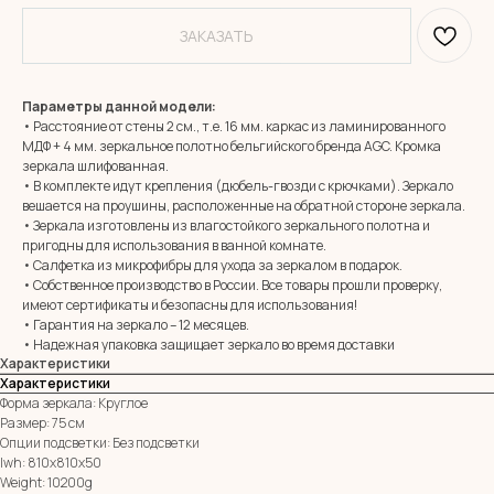
ЗАКАЗАТЬ
Параметры данной модели:
• Расстояние от стены 2 см., т.е. 16 мм. каркас из ламинированного
МДФ + 4 мм. зеркальное полотно бельгийского бренда AGC. Кромка
зеркала шлифованная.
• В комплекте идут крепления (дюбель-гвозди с крючками). Зеркало
вешается на проушины, расположенные на обратной стороне зеркала.
• Зеркала изготовлены из влагостойкого зеркального полотна и
MIRROR ROOM
пригодны для использования в ванной комнате.
+7 (961) 595-72-73
• Салфетка из микрофибры для ухода за зеркалом в подарок.
• Собственное производство в России. Все товары прошли проверку,
имеют сертификаты и безопасны для использования!
• Гарантия на зеркало – 12 месяцев.
E-mail:
zerkala@ksk23.ru
• Надежная упаковка защищает зеркало во время доставки
Адрес: 350037, г. Краснодар,
Характеристики
х. им. Ленина, ДНТ Виктория,
ул. Казачья, д. 2А
Характеристики
Форма зеркала: Круглое
Размер: 75 см
Опции подсветки: Без подсветки
Остались вопросы?
lwh: 810x810x50
Оставь заявку и мы с Вами свяжемся
Weight: 10200g