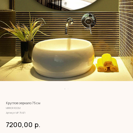
Круглое зеркало 75 см
MIRROR ROOM
Артикул:
МР 75-БП
7200,00
р.