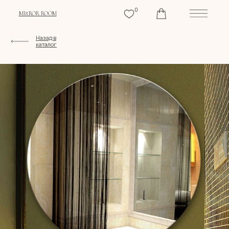
0
MIRROR ROOM
Назад в
каталог