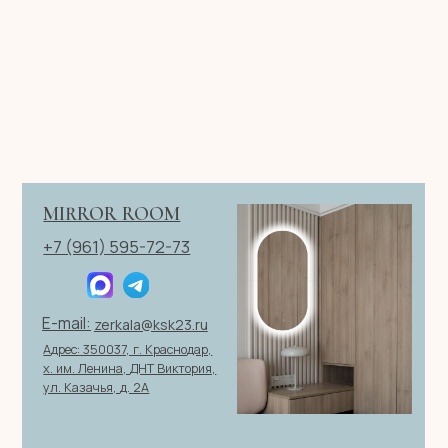
Имя
Телефон
+7
Я согласен с политикой конфиденциальности
ОТПРАВИТЬ ЗАЯВКУ
ИП Клевцов Евгений Анатольевич
ИНН 560400511178
ОГРН 321237500406259
Политика конфиденциальности
|
Согласие на обработку
персональных данных
|
Договор оферты
© 2026 ИП Клевцов Е.А.Все права защищены.