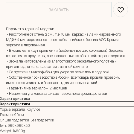
ЗАКАЗАТЬ
Параметры данной модели:
• Расстояние от стены 2 см., т.е. 16 мм. каркас из ламинированного
МДФ + 4 мм. зеркальное полотно бельгийского бренда AGC. Кромка
зеркала шлифованная.
• В комплекте идут крепления (дюбель-гвозди с крючками). Зеркало
вешается на проушины, расположенные на обратной стороне зеркала.
• Зеркала изготовлены из влагостойкого зеркального полотна и
MIRROR ROOM
пригодны для использования в ванной комнате.
+7 (961) 595-72-73
• Салфетка из микрофибры для ухода за зеркалом в подарок!
• Собственное производство в России. Все товары прошли проверку,
имеют сертификаты и безопасны для использования!
• Гарантия на зеркало – 12 месяцев.
E-mail:
zerkala@ksk23.ru
• Надежная упаковка защищает зеркало во время доставки
Адрес: 350037, г. Краснодар,
Характеристики
х. им. Ленина, ДНТ Виктория,
ул. Казачья, д. 2А
Характеристики
Форма зеркала: Круглое
Размер: 90 см
Опции подсветки: Без подсветки
Остались вопросы?
lwh: 960x960x50
Оставь заявку и мы с Вами свяжемся
Weight: 14600g