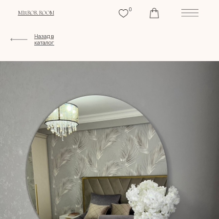
0
MIRROR ROOM
Назад в
каталог