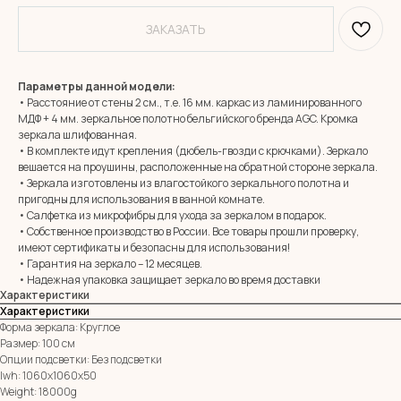
ЗАКАЗАТЬ
Параметры данной модели:
• Расстояние от стены 2 см., т.е. 16 мм. каркас из ламинированного
МДФ + 4 мм. зеркальное полотно бельгийского бренда AGC. Кромка
зеркала шлифованная.
• В комплекте идут крепления (дюбель-гвозди с крючками). Зеркало
вешается на проушины, расположенные на обратной стороне зеркала.
• Зеркала изготовлены из влагостойкого зеркального полотна и
MIRROR ROOM
пригодны для использования в ванной комнате.
+7 (961) 595-72-73
• Салфетка из микрофибры для ухода за зеркалом в подарок.
• Собственное производство в России. Все товары прошли проверку,
имеют сертификаты и безопасны для использования!
• Гарантия на зеркало – 12 месяцев.
E-mail:
zerkala@ksk23.ru
• Надежная упаковка защищает зеркало во время доставки
Адрес: 350037, г. Краснодар,
Характеристики
х. им. Ленина, ДНТ Виктория,
ул. Казачья, д. 2А
Характеристики
Форма зеркала: Круглое
Размер: 100 см
Опции подсветки: Без подсветки
Остались вопросы?
lwh: 1060x1060x50
Оставь заявку и мы с Вами свяжемся
Weight: 18000g