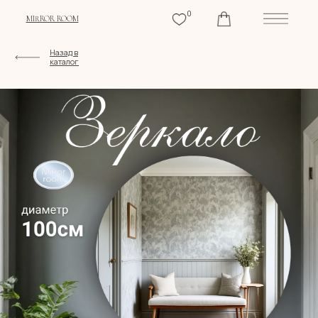
0
MIRROR ROOM
Назад в
каталог