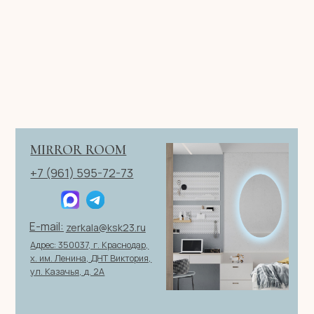
Имя
Телефон
+7
Я согласен с политикой конфиденциальности
ОТПРАВИТЬ ЗАЯВКУ
ИП Клевцов Евгений Анатольевич
ИНН 560400511178
ОГРН 321237500406259
Политика конфиденциальности
|
Согласие на обработку
персональных данных
|
Договор оферты
© 2026 ИП Клевцов Е.А.Все права защищены.