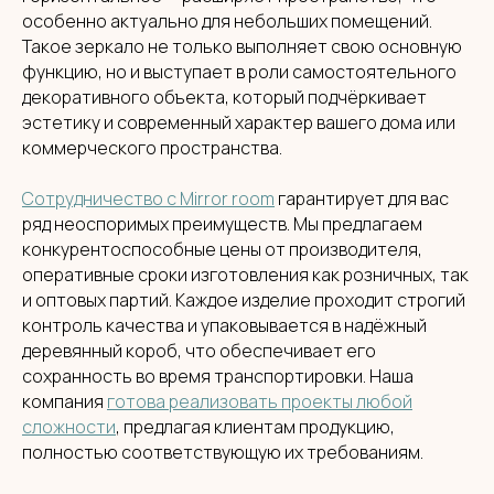
особенно актуально для небольших помещений.
Такое зеркало не только выполняет свою основную
функцию, но и выступает в роли самостоятельного
декоративного объекта, который подчёркивает
эстетику и современный характер вашего дома или
коммерческого пространства.
MIRROR ROOM
Сотрудничество с Mirror room
гарантирует для вас
+7 (961) 595-72-73
ряд неоспоримых преимуществ. Мы предлагаем
конкурентоспособные цены от производителя,
оперативные сроки изготовления как розничных, так
E-mail:
zerkala@ksk23.ru
Адрес: 350037, г. Краснодар,
и оптовых партий. Каждое изделие проходит строгий
х. им. Ленина, ДНТ Виктория,
контроль качества и упаковывается в надёжный
ул. Казачья, д. 2А
деревянный короб, что обеспечивает его
сохранность во время транспортировки. Наша
Остались вопросы?
компания
готова реализовать проекты любой
Оставь заявку и мы с Вами свяжемся
сложности
, предлагая клиентам продукцию,
Имя
полностью соответствующую их требованиям.
Телефон