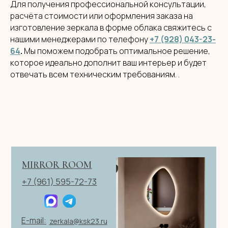
Для получения профессиональной консультации,
+7
расчёта стоимости или оформления заказа на
Я согласен с политикой конфиденциальности
изготовление зеркала в форме облака свяжитесь с
нашими менеджерами по телефону
+7 (928) 043-23-
ОТПРАВИТЬ ЗАЯВКУ
64
.
Мы поможем подобрать оптимальное решение,
которое идеально дополнит ваш интерьер и будет
отвечать всем техническим требованиям. .
ИП Клевцов Евгений Анатольевич
ИНН 560400511178
ОГРН 321237500406259
Политика конфиденциальности
|
Согласие на обработку
персональных данных
|
Договор оферты
© 2026 ИП Клевцов Е.А. Все права защищены.