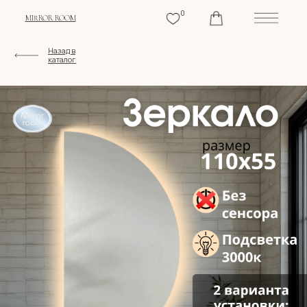
0
MIRROR ROOM
Назад в
каталог