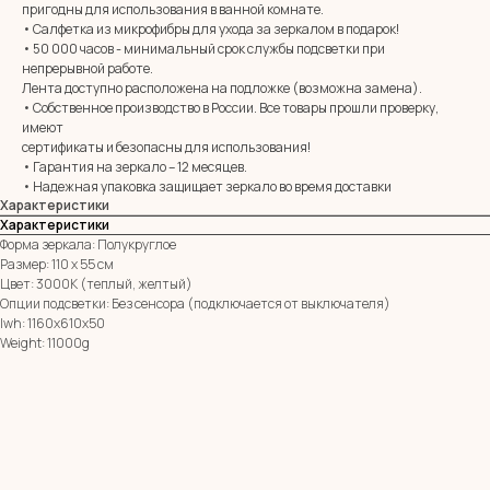
MIRROR ROOM
пригодны для использования в ванной комнате.
+7 (961) 595-72-73
• Салфетка из микрофибры для ухода за зеркалом в подарок!
• 50 000 часов - минимальный срок службы подсветки при
непрерывной работе.
E-mail:
Лента доступно расположена на подложке (возможна замена).
zerkala@ksk23.ru
• Собственное производство в России. Все товары прошли проверку,
Адрес: 350037, г. Краснодар,
х. им. Ленина, ДНТ Виктория,
имеют
ул. Казачья, д. 2А
сертификаты и безопасны для использования!
• Гарантия на зеркало – 12 месяцев.
• Надежная упаковка защищает зеркало во время доставки
Характеристики
Остались вопросы?
Характеристики
Оставь заявку и мы с Вами свяжемся
Форма зеркала: Полукруглое
Имя
Размер: 110 х 55 см
Цвет: 3000К (теплый, желтый)
Опции подсветки: Без сенсора (подключается от выключателя)
Телефон
lwh: 1160x610x50
+7
Weight: 11000g
Я согласен с политикой конфиденциальности
ОТПРАВИТЬ ЗАЯВКУ
ИП Клевцов Евгений Анатольевич
ИНН 560400511178