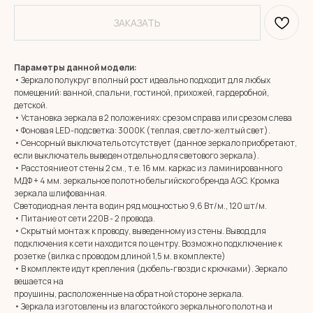
ЗАКАЗАТЬ
Параметры данной модели:
• Зеркало полукруг в полный рост идеально подходит для любых
помещений: ванной, спальни, гостиной, прихожей, гардеробной,
детской.
• Установка зеркала в 2 положениях: срезом справа или срезом слева
• Фоновая LED-подсветка: 3000К (теплая, светло-желтый свет).
• Сенсорный выключатель отсутствует (данное зеркало приобретают,
если выключатель выведен отдельно для светового зеркала).
• Расстояние от стены 2 см., т.е. 16 мм. каркас из ламинированного
МДФ + 4 мм. зеркальное полотно бельгийского бренда AGC. Кромка
зеркала шлифованная.
Светодиодная лента в один ряд мощностью 9,6 Вт/м., 120 шт/м.
• Питание от сети 220В - 2 провода.
• Скрытый монтаж к проводу, выведенному из стены. Вывод для
подключения к сети находится по центру. Возможно подключение к
розетке (вилка с проводом длиной 1,5 м. в комплекте)
• В комплекте идут крепления (дюбель-гвозди с крючками). Зеркало
вешается на
проушины, расположенные на обратной стороне зеркала.
• Зеркала изготовлены из влагостойкого зеркального полотна и