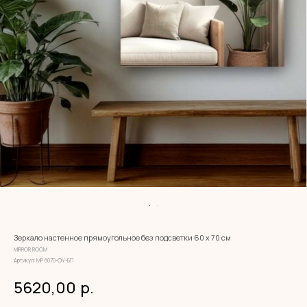
Зеркало настенное прямоугольное без подсветки 60 х 70 см
MIRROR ROOM
Артикул:
МР 6070-ОУ-БП
5620,00
р.