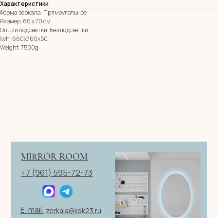
Характеристики
Форма зеркала: Прямоугольное
Остались вопросы?
Размер: 60 х 70 см
Оставь заявку и мы с Вами свяжемся
Опции подсветки: Без подсветки
lwh: 660x760x50
Имя
Weight: 7500g
Телефон
+7
Я согласен с политикой конфиденциальности
ОТПРАВИТЬ ЗАЯВКУ
ИП Клевцов Евгений Анатольевич
ИНН 560400511178
ОГРН 321237500406259
Политика конфиденциальности
|
Согласие на обработку
персональных данных
|
Договор оферты
© 2026 ИП Клевцов Е.А.Все права защищены.