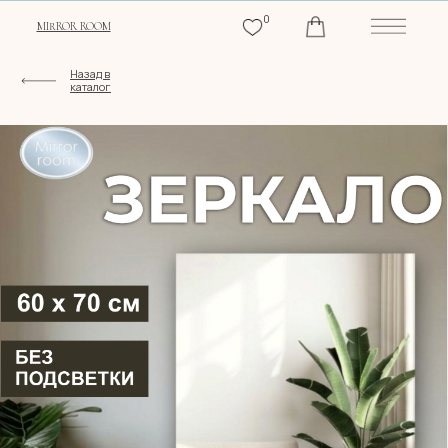
0
MIRROR ROOM
Назад в
каталог