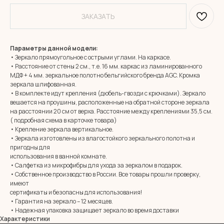
ЗАКАЗАТЬ
Параметры данной модели:
• Зеркало прямоугольное с острыми углами. На каркасе.
• Расстояние от стены 2 см., т.е. 16 мм. каркас из ламинированного
МДФ + 4 мм. зеркальное полотно бельгийского бренда AGC. Кромка
зеркала шлифованная.
• В комплекте идут крепления (дюбель-гвозди с крючками). Зеркало
вешается на проушины, расположенные на обратной стороне зеркала
на расстоянии 20 см от верха. Расстояние между креплениями 35,5 см.
( подробная схема в карточке товара)
• Крепление зеркала вертикальное.
• Зеркала изготовлены из влагостойкого зеркального полотна и
MIRROR ROOM
пригодны для
использования в ванной комнате.
+7 (961) 595-72-73
• Салфетка из микрофибры для ухода за зеркалом в подарок.
• Собственное производство в России. Все товары прошли проверку,
имеют
E-mail:
zerkala@ksk23.ru
сертификаты и безопасны для использования!
Адрес: 350037, г. Краснодар,
• Гарантия на зеркало – 12 месяцев.
х. им. Ленина, ДНТ Виктория,
• Надежная упаковка защищает зеркало во время доставки
ул. Казачья, д. 2А
Характеристики