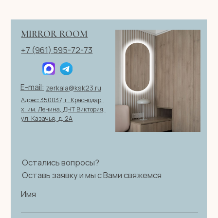
ОТПРАВИТЬ ЗАЯВКУ
ИП Клевцов Евгений Анатольевич
ИНН 560400511178
ОГРН 321237500406259
Политика конфиденциальности
|
Согласие на обработку
персональных данных
|
Договор оферты
© 2026 ИП Клевцов Е.А.Все права защищены.