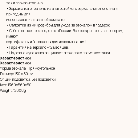
так и горизонтально.
• Зеркала изготовлены из влагостойкого зеркального полотна и
пригодны для
использования в ванной комнате.
• Салфетка из микрофибры для ухода за зеркалом в подарок.
• Собственное производство в России. Все товары прошли проверку,
MIRROR ROOM
имеют
сертификаты и безопасны для использования!
+7 (961) 595-72-73
• Гарантия на зеркало – 12 месяцев.
• Надежная упаковка защищает зеркало во время доставки
Характеристики
E-mail:
zerkala@ksk23.ru
Характеристики
Адрес: 350037, г. Краснодар,
Форма зеркала: Прямоугольное
х. им. Ленина, ДНТ Виктория,
Размер: 130 х 50 см
ул. Казачья, д. 2А
Опции подсветки: Без подсветки
lwh: 1360x560x50
Weight: 12000g
Остались вопросы?
Оставь заявку и мы с Вами свяжемся
Имя
Телефон
+7
Я согласен с политикой конфиденциальности