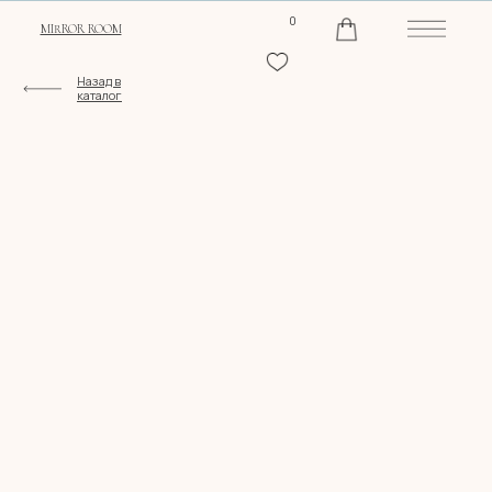
0
MIRROR ROOM
Назад в
каталог