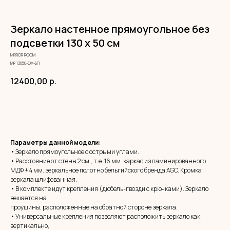
Зеркало настенное прямоугольное без
подсветки 130 х 50 см
MIRROR ROOM
МР 13050-ОУ-БП
12400,00
р.
ЗАКАЗАТЬ
Параметры данной модели:
• Зеркало прямоугольное с острыми углами.
• Расстояние от стены 2 см., т.е. 16 мм. каркас из ламинированного
МДФ + 4 мм. зеркальное полотно бельгийского бренда AGC. Кромка
зеркала шлифованная.
• В комплекте идут крепления (дюбель-гвозди с крючками). Зеркало
вешается на
проушины, расположенные на обратной стороне зеркала.
• Универсальные крепления позволяют расположить зеркало как
вертикально,