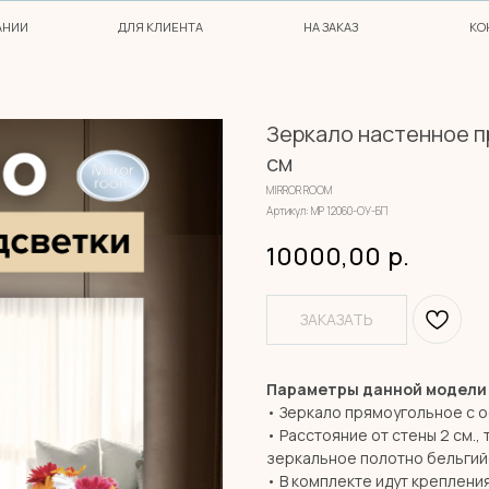
ДЛЯ КЛИЕНТА
НА ЗАКАЗ
КОНТАКТЫ
Зеркало настенное п
см
MIRROR ROOM
Артикул:
МР 12060-ОУ-БП
10000,00
р.
ЗАКАЗАТЬ
Параметры данной модели
• Зеркало прямоугольное с о
• Расстояние от стены 2 см., 
зеркальное полотно бельгий
• В комплекте идут креплени