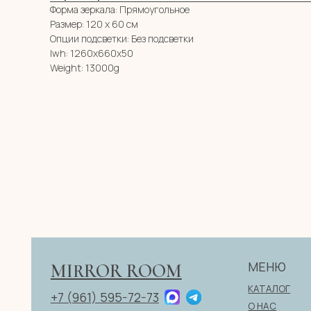
Форма зеркала: Прямоугольное
Размер: 120 х 60 см
Опции подсветки: Без подсветки
lwh: 1260x660x50
Weight: 13000g
МЕНЮ
MIRROR ROOM
КАТАЛОГ
+7 (961) 595-72-73
О НАС
zerkala@ksk23.ru
E-mail:
ДЛЯ КЛИЕНТА
НА ЗАКАЗ
Адрес: 350037, г. Краснодар,
КОНТАКТЫ
х. им. Ленина, ДНТ Виктория,
ул. Казачья, д. 2А
ИП Клевцов Евгений Анатольевич