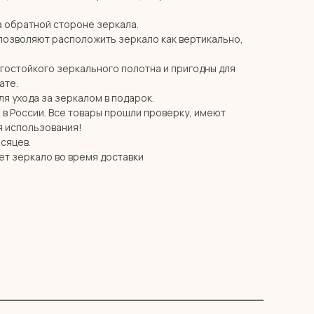
 обратной стороне зеркала.
позволяют расположить зеркало как вертикально,
агостойкого зеркального полотна и пригодны для
ате.
я ухода за зеркалом в подарок.
в России. Все товары прошли проверку, имеют
я использования!
есяцев.
ет зеркало во время доставки