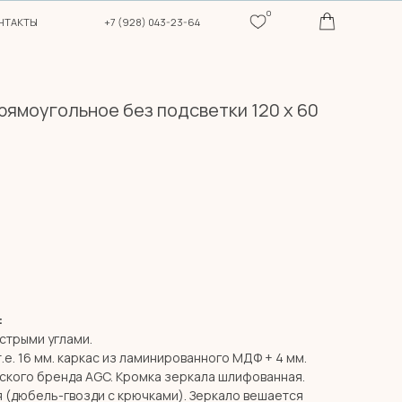
0
+7 (928) 043-23-64
рямоугольное без подсветки 120 х 60
:
стрыми углами.
т.е. 16 мм. каркас из ламинированного МДФ + 4 мм.
ского бренда AGC. Кромка зеркала шлифованная.
я (дюбель-гвозди с крючками). Зеркало вешается