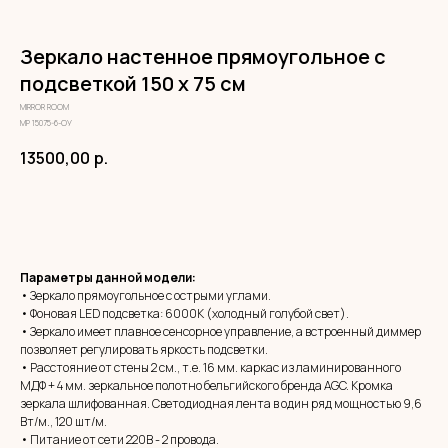
Зеркало настенное прямоугольное с
подсветкой 150 х 75 см
MIRROR ROOM
МР 15075-6-ОУ
13500,00
р.
ЗАКАЗАТЬ
Параметры данной модели:
• Зеркало прямоугольное с острыми углами.
• Фоновая LED подсветка: 6000К (холодный голубой свет).
• Зеркало имеет плавное сенсорное управление, а встроенный диммер
позволяет регулировать яркость подсветки.
• Расстояние от стены 2 см., т.е. 16 мм. каркас из ламинированного
МДФ + 4 мм. зеркальное полотно бельгийского бренда AGC. Кромка
зеркала шлифованная. Светодиодная лента в один ряд мощностью 9,6
Вт/м., 120 шт/м.
• Питание от сети 220В - 2 провода.