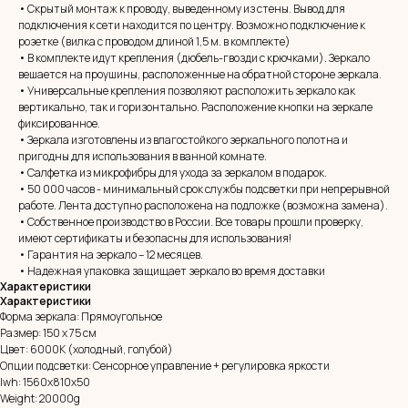
• Скрытый монтаж к проводу, выведенному из стены. Вывод для
подключения к сети находится по центру. Возможно подключение к
розетке (вилка с проводом длиной 1,5 м. в комплекте)
• В комплекте идут крепления (дюбель-гвозди с крючками). Зеркало
вешается на проушины, расположенные на обратной стороне зеркала.
• Универсальные крепления позволяют расположить зеркало как
вертикально, так и горизонтально. Расположение кнопки на зеркале
фиксированное.
• Зеркала изготовлены из влагостойкого зеркального полотна и
пригодны для использования в ванной комнате.
• Салфетка из микрофибры для ухода за зеркалом в подарок.
• 50 000 часов - минимальный срок службы подсветки при непрерывной
MIRROR ROOM
работе. Лента доступно расположена на подложке (возможна замена).
+7 (961) 595-72-73
• Собственное производство в России. Все товары прошли проверку,
имеют сертификаты и безопасны для использования!
• Гарантия на зеркало – 12 месяцев.
E-mail:
zerkala@ksk23.ru
• Надежная упаковка защищает зеркало во время доставки
Характеристики
Адрес: 350037, г. Краснодар,
х. им. Ленина, ДНТ Виктория,
Характеристики
ул. Казачья, д. 2А
Форма зеркала: Прямоугольное
Размер: 150 х 75 см
Цвет: 6000К (холодный, голубой)
Опции подсветки: Сенсорное управление + регулировка яркости
Остались вопросы?
lwh: 1560x810x50
Оставь заявку и мы с Вами свяжемся
Weight: 20000g