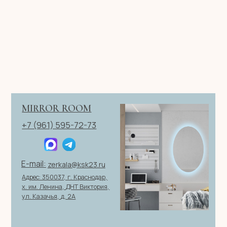
Имя
Телефон
+7
Я согласен с политикой конфиденциальности
ОТПРАВИТЬ ЗАЯВКУ
ИП Клевцов Евгений Анатольевич
ИНН 560400511178
ОГРН 321237500406259
Политика конфиденциальности
|
Согласие на обработку
персональных данных
|
Договор оферты
© 2026 ИП Клевцов Е.А.Все права защищены.