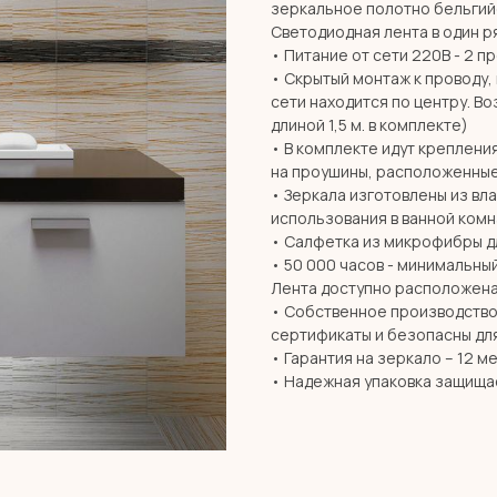
зеркальное полотно бельгий
Светодиодная лента в один ря
• Питание от сети 220В - 2 п
• Скрытый монтаж к проводу,
сети находится по центру. В
длиной 1,5 м. в комплекте)
• В комплекте идут креплени
на проушины, расположенные
• Зеркала изготовлены из вл
использования в ванной комн
• Салфетка из микрофибры дл
• 50 000 часов - минимальны
Лента доступно расположена
• Собственное производство 
сертификаты и безопасны дл
• Гарантия на зеркало – 12 м
• Надежная упаковка защища