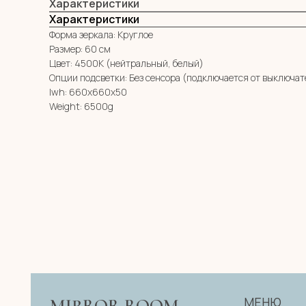
Характеристики
Характеристики
Форма зеркала: Круглое
Размер: 60 см
Цвет: 4500К (нейтральный, белый)
Опции подсветки: Без сенсора (подключается от выключат
lwh: 660x660x50
Weight: 6500g
МЕНЮ
MIRROR ROOM
КАТАЛОГ
+7 (961) 595-72-73
О НАС
zerkala@ksk23.ru
E-mail:
ДЛЯ КЛИЕНТА
НА ЗАКАЗ
Адрес: 350037, г. Краснодар,
КОНТАКТЫ
х. им. Ленина, ДНТ Виктория,
ул. Казачья, д. 2А