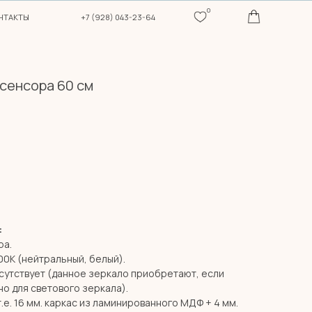
0
+7 (928) 043-23-64
 сенсора 60 см
:
ра.
00К (нейтральный, белый).
сутствует (данное зеркало приобретают, если
о для светового зеркала).
т.е. 16 мм. каркас из ламинированного МДФ + 4 мм.