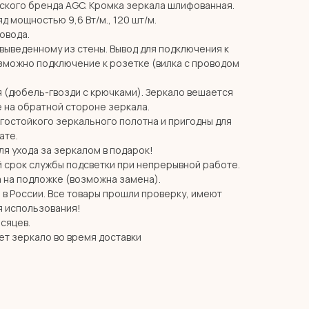
ского бренда AGC. Кромка зеркала шлифованная.
д мощностью 9,6 Вт/м., 120 шт/м.
ровода.
 выведенному из стены. Вывод для подключения к
озможно подключение к розетке (вилка с проводом
я (дюбель-гвозди с крючками). Зеркало вешается
 на обратной стороне зеркала.
агостойкого зеркального полотна и пригодны для
ате.
я ухода за зеркалом в подарок!
й срок службы подсветки при непрерывной работе.
 на подложке (возможна замена).
в России. Все товары прошли проверку, имеют
я использования!
есяцев.
ет зеркало во время доставки