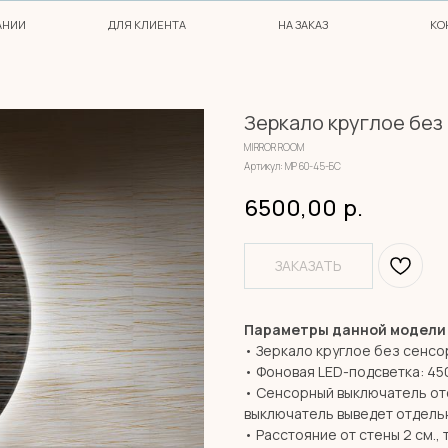
ДЛЯ КЛИЕНТА
НА ЗАКАЗ
КОНТАКТЫ
Зеркало круглое без
MIRROR ROOM
Артикул:
МР 60-45-БС
6500,00
р.
ЗАКАЗАТЬ
Параметры данной модели
• Зеркало круглое без сенсо
• Фоновая LED-подсветка: 45
• Сенсорный выключатель от
выключатель выведет отдельн
• Расстояние от стены 2 см., 