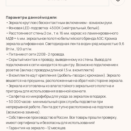
Параметры данной модели:
• Зеркало круглое с бесконтактным включением - взмахом руки.
• Фоновая LED-подсветка: 4500К (нейтральный, белый).
• Расстояние от стены 2 см., т.е. 16 мм. каркас из ламинированного
МДФ + 4 мм. зеркальное полотно бельгийского бренда AGC. Кромка
зеркала шлифованная. Светодиодная лента в один ряд мощностью 9,6
Вт/м., 120 шт/м.
• Питание от сети 220В - 2 провода.
• Скрытый монтаж к проводу, выведенному из стены. Вывод для
подключения к сети находится по центру. Возможно подключение к
розетке (вилка с проводом длиной 1,5 м. в комплекте)
• В комплекте идут крепления (дюбель-гвозди с крючками). Зеркало
вешается на проушины, расположенные на обратной стороне зеркала.
• Зеркала изготовлены из влагостойкого зеркального полотна и
пригодны для использования в ванной комнате.
• Салфетка из микрофибры для ухода за зеркалом в подарок.
MIRROR ROOM
• 50 000 часов - минимальный срок службы подсветки при
+7 (961) 595-72-73
непрерывной работе. Лента доступно расположена на подложке
(возможна замена).
• Собственное производство в России. Все товары прошли проверку,
E-mail:
zerkala@ksk23.ru
имеют сертификаты и безопасны для использования!
Адрес: 350037, г. Краснодар,
• Гарантия на зеркало – 12 месяцев.
х. им. Ленина, ДНТ Виктория,