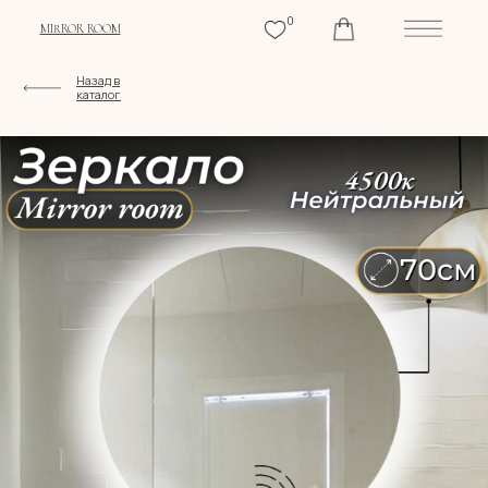
0
MIRROR ROOM
Назад в
каталог