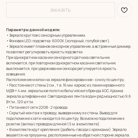
ЗАКАЗАТЬ
Параметры данной модели:
• Зеркало круглое с сенсорным управлением.
• Фоновая LED-подсветка: 6000К (холодный, голубой свет).
• Зеркало имеет плавное сенсорное управление, а встроенный диммер
позволяет регулировать яркость подсветки.
При однократном касании сенсорного датчика светильник
включается, при повторном однократном касании светильник
выключается, при удерживании сенсора регулируется яркость
освещения.
Расположение кнопки на зеркале фиксированное - снизу по центру..
• Расстояние от стены 2 см., т.е. 16 мм. каркас из ламинированного
МДФ + 4 мм. зеркальное полотно бельгийского бренда AGC. Кромка
зеркала шлифованная. Светодиодная лента в один ряд мощностью 9,6
Вт/м., 120 шт/м.
• Питание от сети 220В - 2 провода.
• Скрытый монтаж к проводу, выведенному из стены. Вывод для
подключения к сети находится по центру. Возможно подключение к
розетке (вилка с проводом длиной 1,5 м. в комплекте)
• В комплекте идут крепления (дюбель-гвозди с крючками). Зеркало
вешается на проушины, расположенные на обратной стороне зеркала.