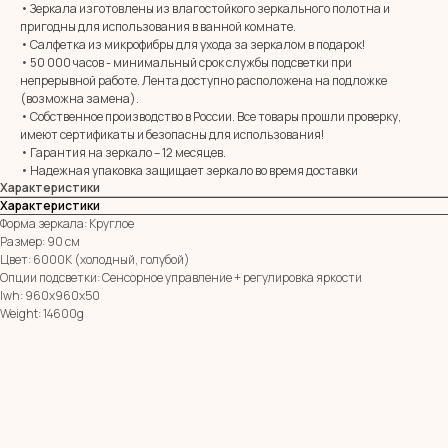
MIRROR ROOM
• Зеркала изготовлены из влагостойкого зеркального полотна и
+7 (961) 595-72-73
пригодны для использования в ванной комнате.
• Салфетка из микрофибры для ухода за зеркалом в подарок!
• 50 000 часов - минимальный срок службы подсветки при
E-mail:
непрерывной работе. Лента доступно расположена на подложке
zerkala@ksk23.ru
(возможна замена).
Адрес: 350037, г. Краснодар,
х. им. Ленина, ДНТ Виктория,
• Собственное производство в России. Все товары прошли проверку,
ул. Казачья, д. 2А
имеют сертификаты и безопасны для использования!
• Гарантия на зеркало – 12 месяцев.
• Надежная упаковка защищает зеркало во время доставки
Характеристики
Остались вопросы?
Характеристики
Оставь заявку и мы с Вами свяжемся
Форма зеркала: Круглое
Имя
Размер: 90 см
Цвет: 6000К (холодный, голубой)
Опции подсветки: Сенсорное управление + регулировка яркости
Телефон
lwh: 960x960x50
+7
Weight: 14600g
Я согласен с политикой конфиденциальности
ОТПРАВИТЬ ЗАЯВКУ
ИП Клевцов Евгений Анатольевич
ИНН 560400511178