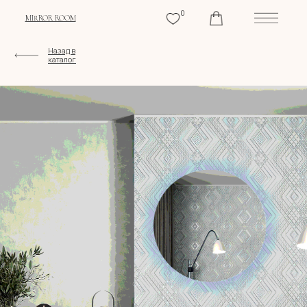
0
MIRROR ROOM
Назад в
каталог