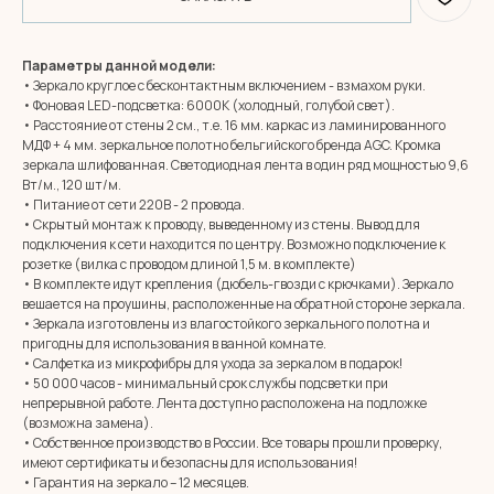
Параметры данной модели:
• Зеркало круглое с бесконтактным включением - взмахом руки.
• Фоновая LED-подсветка: 6000К (холодный, голубой свет).
• Расстояние от стены 2 см., т.е. 16 мм. каркас из ламинированного
МДФ + 4 мм. зеркальное полотно бельгийского бренда AGC. Кромка
зеркала шлифованная. Светодиодная лента в один ряд мощностью 9,6
Вт/м., 120 шт/м.
• Питание от сети 220В - 2 провода.
• Скрытый монтаж к проводу, выведенному из стены. Вывод для
подключения к сети находится по центру. Возможно подключение к
розетке (вилка с проводом длиной 1,5 м. в комплекте)
• В комплекте идут крепления (дюбель-гвозди с крючками). Зеркало
вешается на проушины, расположенные на обратной стороне зеркала.
• Зеркала изготовлены из влагостойкого зеркального полотна и
пригодны для использования в ванной комнате.
• Салфетка из микрофибры для ухода за зеркалом в подарок!
• 50 000 часов - минимальный срок службы подсветки при
MIRROR ROOM
непрерывной работе. Лента доступно расположена на подложке
(возможна замена).
+7 (961) 595-72-73
• Собственное производство в России. Все товары прошли проверку,
имеют сертификаты и безопасны для использования!
• Гарантия на зеркало – 12 месяцев.
E-mail:
zerkala@ksk23.ru