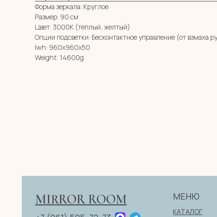
Форма зеркала: Круглое
Размер: 90 см
Цвет: 3000К (теплый, желтый)
Опции подсветки: Бесконтактное управление (от взмаха р
lwh: 960x960x50
Weight: 14600g
МЕНЮ
MIRROR ROOM
КАТАЛОГ
+7 (961) 595-72-73
О НАС
zerkala@ksk23.ru
E-mail:
ДЛЯ КЛИЕНТА
НА ЗАКАЗ
Адрес: 350037, г. Краснодар,
КОНТАКТЫ
х. им. Ленина, ДНТ Виктория,
ул. Казачья, д. 2А