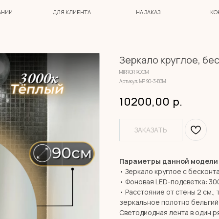
ДЛЯ КЛИЕНТА
НА ЗАКАЗ
КОНТАКТЫ
Зеркало круглое, бе
MIRROR ROOM
Артикул:
МР 90-3-ВЗМ
10200,00
р.
ЗАКАЗАТЬ
Параметры данной модели
• Зеркало круглое с бесконт
• Фоновая LED-подсветка: 30
• Расстояние от стены 2 см., 
зеркальное полотно бельгий
Светодиодная лента в один ря