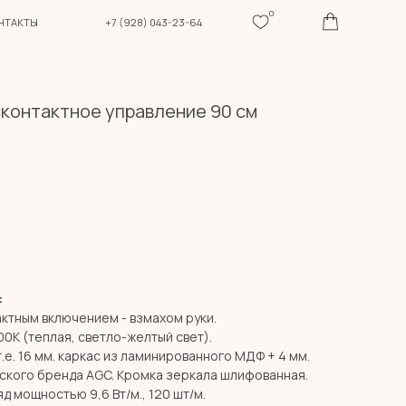
0
+7 (928) 043-23-64
сконтактное управление 90 см
:
актным включением - взмахом руки.
00К (теплая, светло-желтый свет).
т.е. 16 мм. каркас из ламинированного МДФ + 4 мм.
ского бренда AGC. Кромка зеркала шлифованная.
д мощностью 9,6 Вт/м., 120 шт/м.