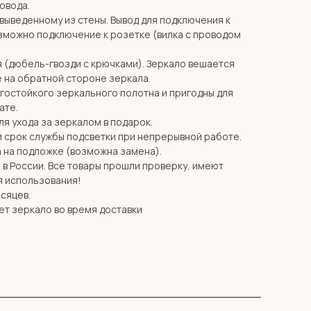
ровода.
 выведенному из стены. Вывод для подключения к
озможно подключение к розетке (вилка с проводом
я (дюбель-гвозди с крючками). Зеркало вешается
 на обратной стороне зеркала.
агостойкого зеркального полотна и пригодны для
ате.
я ухода за зеркалом в подарок.
й срок службы подсветки при непрерывной работе.
 на подложке (возможна замена).
в России. Все товары прошли проверку, имеют
я использования!
есяцев.
ет зеркало во время доставки