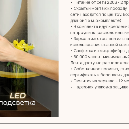
• Питание от сети 220В - 2 п
• Скрытый монтаж к проводу,
сети находится по центру. В
длиной 1,5 м. в комплекте)
• В комплекте идут креплени
на проушины, расположенные
• Зеркала изготовлены из вл
использования в ванной комн
• Салфетка из микрофибры дл
• 50 000 часов - минимальны
Лента доступно расположена
• Собственное производство 
сертификаты и безопасны дл
• Гарантия на зеркало – 12 м
• Надежная упаковка защища