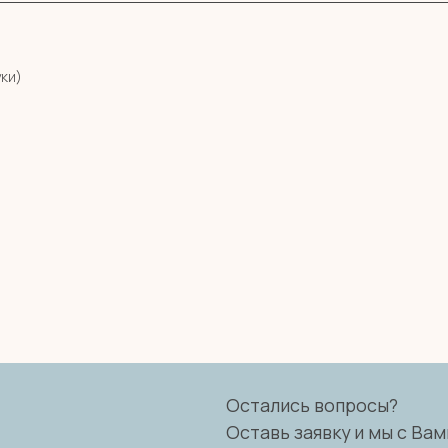
уки)
Остались вопросы?
Оставь заявку и мы с Вами свяжемся
Имя
Телефон
+7
Я согласен с политикой конфиденциальности