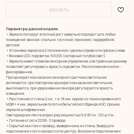
ЗАКАЗАТЬ
Параметры данной модели:
• Зеркало полукруг в полный рост идеально подходит для любых
помещений: ванной, спальни, гостиной, прихожей, гардеробной,
детской.
• Установка зеркала в 2 положениях: срезом справа или срезом слева
• Фоновая LED-подсветка: 6000К (холодный голубой свет).
• Зеркало имеет плавное сенсорное управление, а встроенный диммер
позволяет регулировать яркость подсветки. Расположение кнопки -
фиксированное.
При однократном касании сенсорного датчика светильник
включается, при повторном однократном касании светильник
выключается, при удерживании сенсора регулируется яркость
освещения.
• Расстояние от стены 2 см., т.е. 16 мм. каркас из ламинированного
МДФ + 4 мм. зеркальное полотно бельгийского бренда AGC. Кромка
зеркала шлифованная.
Светодиодная лента в один ряд мощностью 9,6 Вт/м., 120 шт/м.
• Питание от сети 220В - 2 провода.
• Скрытый монтаж к проводу, выведенному из стены. Вывод для
подключения к сети находится по центру. Возможно подключение к