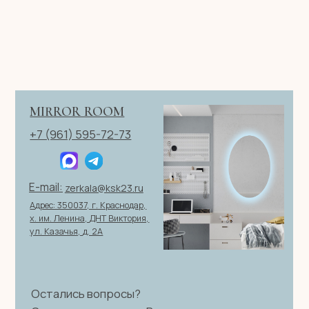
ИП Клевцов Евгений Анатольевич
ИНН 560400511178
ОГРН 321237500406259
Политика конфиденциальности
|
Согласие на обработку
персональных данных
|
Договор оферты
© 2026 ИП Клевцов Е.А.Все права защищены.