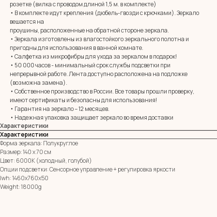
розетке (вилка с проводом длиной 1,5 м. в комплекте)
• В комплекте идут крепления (дюбель-гвозди с крючками). Зеркало
вешается на
MIRROR ROOM
проушины, расположенные на обратной стороне зеркала.
+7 (961) 595-72-73
• Зеркала изготовлены из влагостойкого зеркального полотна и
пригодны для использования в ванной комнате.
• Салфетка из микрофибры для ухода за зеркалом в подарок!
E-mail:
zerkala@ksk23.ru
• 50 000 часов - минимальный срок службы подсветки при
Адрес: 350037, г. Краснодар,
непрерывной работе. Лента доступно расположена на подложке
х. им. Ленина, ДНТ Виктория,
(возможна замена).
ул. Казачья, д. 2А
• Собственное производство в России. Все товары прошли проверку,
имеют сертификаты и безопасны для использования!
• Гарантия на зеркало – 12 месяцев.
Остались вопросы?
• Надежная упаковка защищает зеркало во время доставки
Оставь заявку и мы с Вами свяжемся
Характеристики
Характеристики
Имя
Форма зеркала: Полукруглое
Размер: 140 х 70 см
Цвет: 6000К (холодный, голубой)
Телефон
Опции подсветки: Сенсорное управление + регулировка яркости
+7
lwh: 1460x760x50
Я согласен с политикой конфиденциальности
Weight: 18000g
ОТПРАВИТЬ ЗАЯВКУ