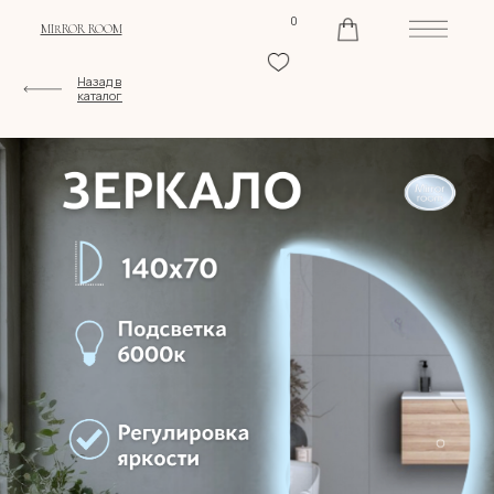
0
MIRROR ROOM
Назад в
каталог