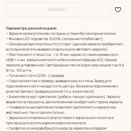
ЗАКАЗАТЬ
Параметры данной модели:
• Зеркало прямоугольное с острыми углами без сенсорной кнопки.
• Фоновая LED-подсветка: 6000К (холодный голубой свет).
• Сенсорный выключатель отсутствует (данное зеркало приобретают,
если выключатель выведен отдельно для светового зеркала).
• Расстояние от стены 2 см., т.е. 16 мм. каркас из ламинированного
МДФ + 4 мм. зеркальное полотно бельгийского бренда AGC. Кромка
зеркала шлифованная. Светодиодная лента в один ряд мощностью 9,6
Вт/м., 120 шт/м.
• Питание от сети 220В - 2 провода.
• Скрытый монтаж к проводу, выведенному из стены. Вывод для
подключения к сети находится по центру. Возможно подключение к
розетке (вилка с проводом длиной 1,5 м. в комплекте)
• В комплекте идут крепления (дюбель-гвозди с крючками). Зеркало
вешается на проушины, расположенные на обратной стороне зеркала.
• Универсальные крепления позволяют расположить зеркало как
вертикально, так и горизонтально.
• Зеркала изготовлены из влагостойкого зеркального полотна и
MIRROR ROOM
пригодны для использования в ванной комнате.
+7 (961) 595-72-73
• Салфетка из микрофибры для ухода за зеркалом в подарок!