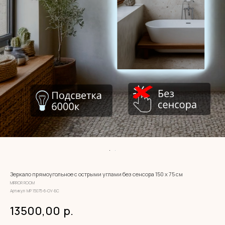
Зеркало прямоугольное с острыми углами без сенсора 150 х 75 см
MIRROR ROOM
Артикул:
МР 15075-6-ОУ-БС
13500,00
р.