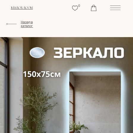
0
MIRROR ROOM
Назад в
каталог