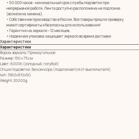
• 50 000 часов - минимальный срок службы подсветки при
непрерывной работе. Лента доступно расположена на подложке
E-mail:
zerkala@ksk23.ru
(возможна замена).
Адрес: 350037, г. Краснодар,
• Собственное производство в России. Все товары прошли проверку,
х. им. Ленина, ДНТ Виктория,
имеют сертификаты и безопасны для использования!
ул. Казачья, д. 2А
• Гарантия на зеркало – 12 месяцев.
• Надежная упаковка защищает зеркало во время доставки
Характеристики
Остались вопросы?
Характеристики
Оставь заявку и мы с Вами свяжемся
Форма зеркала: Прямоугольное
Размер: 150 х 75 см
Имя
Цвет: 6000К (холодный, голубой)
Опции подсветки: Без сенсора (подключается от выключателя)
lwh: 1560x810x50
Телефон
Weight: 20000g
+7
Я согласен с политикой конфиденциальности
ОТПРАВИТЬ ЗАЯВКУ
ИП Клевцов Евгений Анатольевич
ИНН 560400511178
ОГРН 321237500406259
Политика конфиденциальности
|
Согласие на обработку