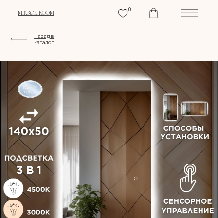
0
MIRROR ROOM
Назад в
каталог