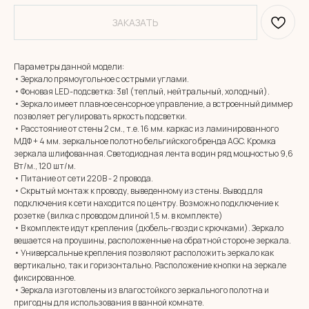
ЗАКАЗАТЬ
Параметры данной модели:
• Зеркало прямоугольное с острыми углами.
• Фоновая LED-подсветка: 3в1 (теплый, нейтральный, холодный).
• Зеркало имеет плавное сенсорное управление, а встроенный диммер
позволяет регулировать яркость подсветки.
• Расстояние от стены 2 см., т.е. 16 мм. каркас из ламинированного
МДФ + 4 мм. зеркальное полотно бельгийского бренда AGC. Кромка
зеркала шлифованная. Светодиодная лента в один ряд мощностью 9,6
Вт/м., 120 шт/м.
• Питание от сети 220В - 2 провода.
• Скрытый монтаж к проводу, выведенному из стены. Вывод для
подключения к сети находится по центру. Возможно подключение к
розетке (вилка с проводом длиной 1,5 м. в комплекте)
• В комплекте идут крепления (дюбель-гвозди с крючками). Зеркало
вешается на проушины, расположенные на обратной стороне зеркала.
• Универсальные крепления позволяют расположить зеркало как
вертикально, так и горизонтально. Расположение кнопки на зеркале
фиксированное.
• Зеркала изготовлены из влагостойкого зеркального полотна и
MIRROR ROOM
пригодны для использования в ванной комнате.
+7 (961) 595-72-73