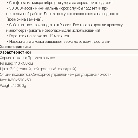
• Салфетка из микрофибры для ухода за зеркалом в подарок!
• 50 000 часов - минимальный срок службы подсветки при
непрерывной работе. Лента доступно расположена на подложке
E-mail:
zerkala@ksk23.ru
(возможна замена).
Адрес: 350037, г. Краснодар,
• Собственное производство в России. Все товары прошли проверку,
х. им. Ленина, ДНТ Виктория,
имеют сертификаты и безопасны для использования!
ул. Казачья, д. 2А
• Гарантия на зеркало – 12 месяцев.
• Надежная упаковка защищает зеркало во время доставки
Характеристики
Остались вопросы?
Характеристики
Оставь заявку и мы с Вами свяжемся
Форма зеркала: Прямоугольное
Размер: 140 х 50 см
Имя
Цвет: 3в1 (теплый, нейтральный, холодный)
Опции подсветки: Сенсорное управление + регулировка яркости
Телефон
lwh: 1460x560x50
+7
Weight: 13000g
Я согласен с политикой конфиденциальности
ОТПРАВИТЬ ЗАЯВКУ
ИП Клевцов Евгений Анатольевич
ИНН 560400511178
ОГРН 321237500406259