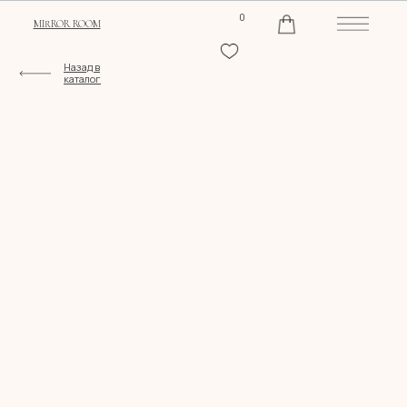
0
MIRROR ROOM
Назад в
каталог