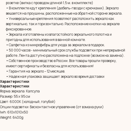
розетке (вилка с проводом длиной 1,5 м. в комплекте)
• В комплекте идут крепления (дюбель-гвозди с крючками). Зеркало
вешается на проушины, расположенные на обратной стороне зеркала.
• Универсальные крепления позволяют расположить зеркало как
вертикально, так и горизонтально. Расположение кнопки на зеркале
фиксированное.
• Зеркала изготовлены из влагостойкого зеркального полотна и
пригодны для использования в ванной комнате.
• Салфетка из микрофибры для ухода за зеркалом в подарок.
• 50 000 часов - минимальный срок службы подсветки при непрерывной
работе. Лента доступно расположена на подложке (возможна замена).
MIRROR ROOM
• Собственное производство в России. Все товары прошли проверку,
+7 (961) 595-72-73
имеют сертификаты и безопасны для использования!
• Гарантия на зеркало – 12 месяцев.
• Надежная упаковка защищает зеркало во время доставки
E-mail:
zerkala@ksk23.ru
Характеристики
Адрес: 350037, г. Краснодар,
Характеристики
х. им. Ленина, ДНТ Виктория,
Форма зеркала: Капсула
ул. Казачья, д. 2А
Размер: 55 х 95 см
Цвет: 6000К (холодный, голубой)
Опции подсветки: Бесконтактное управление (от взмаха руки)
Остались вопросы?
lwh: 610x1010x50
Оставь заявку и мы с Вами свяжемся
Weight: 6400g
Имя