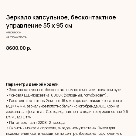
Зеркало капсульное, бесконтактное
управление 55 х 95 см
MIRROR ROOM
МР 5595-6-КАП-ВЗМ
8600,00
р.
ЗАКАЗАТЬ
Параметры данной модели:
• Зеркало капсульное с бесконтактным включением - взмахом руки.
• Фоновая LED-подсветка: 6000К (холодный, голубой свет).
• Расстояние от стены 2 см., т.е. 16 мм. каркас из ламинированного
МДФ + 4 мм. зеркальное полотно бельгийского бренда AGC. Кромка
зеркала шлифованная. Светодиодная лента в один ряд мощностью 9,6
Вт/м., 120 шт/м.
• Питание от сети 220В - 2 провода.
• Скрытый монтаж к проводу, выведенному из стены. Вывод для
подключения к сети находится по центру. Возможно подключение к