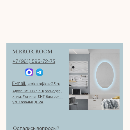
Телефон
+7
Я согласен с политикой конфиденциальности
ОТПРАВИТЬ ЗАЯВКУ
ИП Клевцов Евгений Анатольевич
ИНН 560400511178
ОГРН 321237500406259
Политика конфиденциальности
|
Согласие на обработку
персональных данных
|
Договор оферты
© 2026 ИП Клевцов Е.А.Все права защищены.