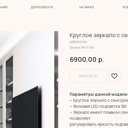
ДЛЯ КЛИЕНТА
НА ЗАКАЗ
КОНТАКТЫ
Круглое зеркало с с
MIRROR ROOM
Артикул:
МР 55-3в1
6900,00
р.
ЗАКАЗАТЬ
Параметры данной модели
• Круглое зеркало с сенсор
• Фоновая LED-подсветка 3в1 
• Зеркало имеет плавное се
позволяет
регулировать яркость подсве