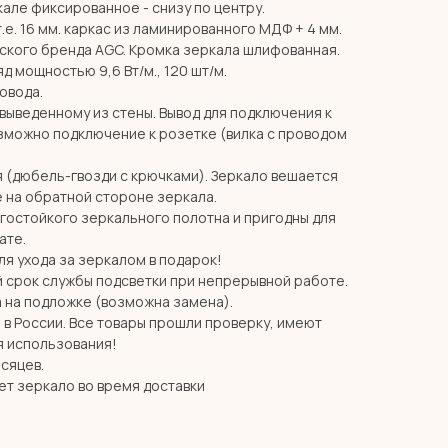
але фиксированное - снизу по центру.
т.е. 16 мм. каркас из ламинированного МДФ + 4 мм.
ского бренда AGC. Кромка зеркала шлифованная.
д мощностью 9,6 Вт/м., 120 шт/м.
ровода.
 выведенному из стены. Вывод для подключения к
озможно подключение к розетке (вилка с проводом
я (дюбель-гвозди с крючками). Зеркало вешается
 на обратной стороне зеркала.
агостойкого зеркального полотна и пригодны для
ате.
я ухода за зеркалом в подарок!
й срок службы подсветки при непрерывной работе.
 на подложке (возможна замена).
в России. Все товары прошли проверку, имеют
я использования!
есяцев.
ет зеркало во время доставки