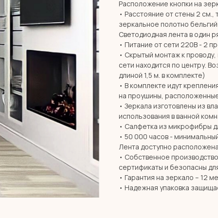
Расположение кнопки на зерк
• Расстояние от стены 2 см., 
зеркальное полотно бельгий
Светодиодная лента в один ря
• Питание от сети 220В - 2 п
• Скрытый монтаж к проводу,
сети находится по центру. В
длиной 1,5 м. в комплекте)
• В комплекте идут креплени
на проушины, расположенные
• Зеркала изготовлены из вл
использования в ванной комн
• Салфетка из микрофибры дл
• 50 000 часов - минимальны
Лента доступно расположена
• Собственное производство 
сертификаты и безопасны дл
• Гарантия на зеркало – 12 м
• Надежная упаковка защища