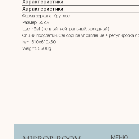
Характеристики
Характеристики
Форма зеркала: Круглое
Размер: 55 см
Цвет: 3в1 (теплый, нейтральный, холодный)
Опции подсветки: Сенсорное управление + регулировка я
lwh: 610x610x50
Weight: 5500g
МЕНЮ
MIRROR ROOM
КАТАЛОГ
+7 (961) 595-72-73
О НАС
zerkala@ksk23.ru
E-mail:
ДЛЯ КЛИЕНТА
НА ЗАКАЗ
Адрес: 350037, г. Краснодар,
КОНТАКТЫ
х. им. Ленина, ДНТ Виктория,
ул. Казачья, д. 2А