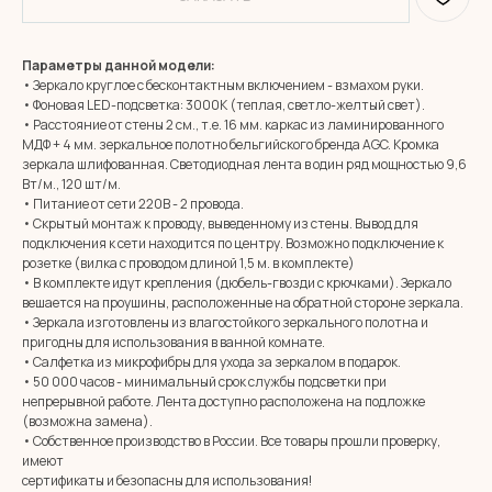
Параметры данной модели:
• Зеркало круглое с бесконтактным включением - взмахом руки.
• Фоновая LED-подсветка: 3000К (теплая, светло-желтый свет).
• Расстояние от стены 2 см., т.е. 16 мм. каркас из ламинированного
МДФ + 4 мм. зеркальное полотно бельгийского бренда AGC. Кромка
зеркала шлифованная. Светодиодная лента в один ряд мощностью 9,6
Вт/м., 120 шт/м.
• Питание от сети 220В - 2 провода.
• Скрытый монтаж к проводу, выведенному из стены. Вывод для
подключения к сети находится по центру. Возможно подключение к
розетке (вилка с проводом длиной 1,5 м. в комплекте)
• В комплекте идут крепления (дюбель-гвозди с крючками). Зеркало
вешается на проушины, расположенные на обратной стороне зеркала.
• Зеркала изготовлены из влагостойкого зеркального полотна и
пригодны для использования в ванной комнате.
• Салфетка из микрофибры для ухода за зеркалом в подарок.
MIRROR ROOM
• 50 000 часов - минимальный срок службы подсветки при
непрерывной работе. Лента доступно расположена на подложке
+7 (961) 595-72-73
(возможна замена).
• Собственное производство в России. Все товары прошли проверку,
имеют
E-mail:
zerkala@ksk23.ru
сертификаты и безопасны для использования!
Адрес: 350037, г. Краснодар,