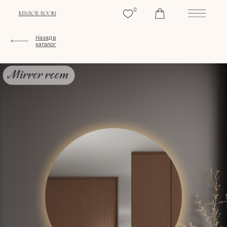
0
MIRROR ROOM
Назад в
каталог