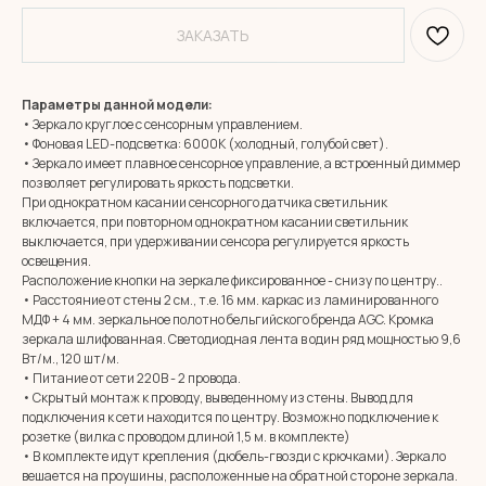
ЗАКАЗАТЬ
Параметры данной модели:
• Зеркало круглое с сенсорным управлением.
• Фоновая LED-подсветка: 6000К (холодный, голубой свет).
• Зеркало имеет плавное сенсорное управление, а встроенный диммер
позволяет регулировать яркость подсветки.
При однократном касании сенсорного датчика светильник
включается, при повторном однократном касании светильник
выключается, при удерживании сенсора регулируется яркость
освещения.
Расположение кнопки на зеркале фиксированное - снизу по центру..
• Расстояние от стены 2 см., т.е. 16 мм. каркас из ламинированного
МДФ + 4 мм. зеркальное полотно бельгийского бренда AGC. Кромка
зеркала шлифованная. Светодиодная лента в один ряд мощностью 9,6
Вт/м., 120 шт/м.
• Питание от сети 220В - 2 провода.
• Скрытый монтаж к проводу, выведенному из стены. Вывод для
подключения к сети находится по центру. Возможно подключение к
розетке (вилка с проводом длиной 1,5 м. в комплекте)
• В комплекте идут крепления (дюбель-гвозди с крючками). Зеркало
вешается на проушины, расположенные на обратной стороне зеркала.