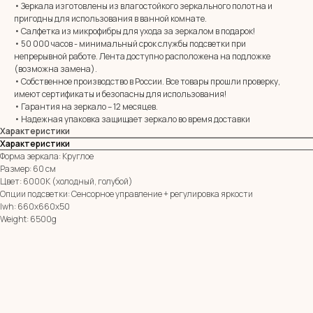
MIRROR ROOM
• Зеркала изготовлены из влагостойкого зеркального полотна и
+7 (961) 595-72-73
пригодны для использования в ванной комнате.
• Салфетка из микрофибры для ухода за зеркалом в подарок!
• 50 000 часов - минимальный срок службы подсветки при
E-mail:
непрерывной работе. Лента доступно расположена на подложке
zerkala@ksk23.ru
(возможна замена).
Адрес: 350037, г. Краснодар,
х. им. Ленина, ДНТ Виктория,
• Собственное производство в России. Все товары прошли проверку,
ул. Казачья, д. 2А
имеют сертификаты и безопасны для использования!
• Гарантия на зеркало – 12 месяцев.
• Надежная упаковка защищает зеркало во время доставки
Характеристики
Остались вопросы?
Характеристики
Оставь заявку и мы с Вами свяжемся
Форма зеркала: Круглое
Имя
Размер: 60 см
Цвет: 6000К (холодный, голубой)
Опции подсветки: Сенсорное управление + регулировка яркости
Телефон
lwh: 660x660x50
+7
Weight: 6500g
Я согласен с политикой конфиденциальности
ОТПРАВИТЬ ЗАЯВКУ
ИП Клевцов Евгений Анатольевич
ИНН 560400511178