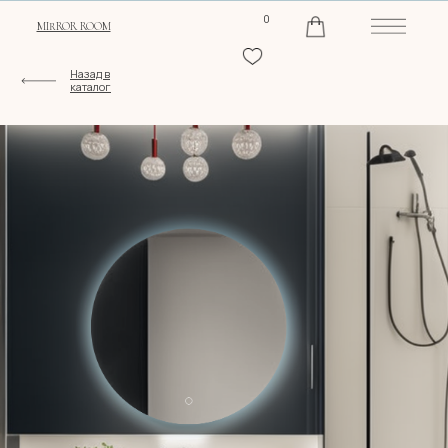
0
MIRROR ROOM
Назад в
каталог