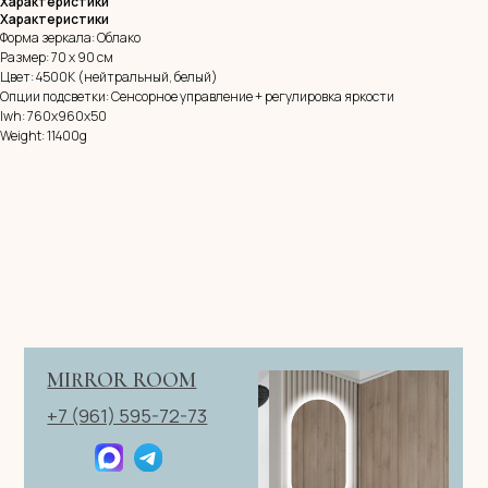
Характеристики
Характеристики
Форма зеркала: Облако
Размер: 70 х 90 см
Остались вопросы?
Цвет: 4500К (нейтральный, белый)
Оставь заявку и мы с Вами свяжемся
Опции подсветки: Сенсорное управление + регулировка яркости
Имя
lwh: 760x960x50
Weight: 11400g
Телефон
+7
Я согласен с политикой конфиденциальности
ОТПРАВИТЬ ЗАЯВКУ
ИП Клевцов Евгений Анатольевич
ИНН 560400511178
ОГРН 321237500406259
Политика конфиденциальности
|
Согласие на обработку
персональных данных
|
Договор оферты
© 2026 ИП Клевцов Е.А.Все права защищены.