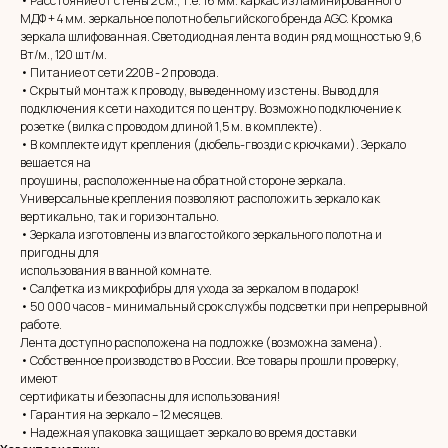
• Расстояние от стены 2 см., т.е. 16 мм. каркас из ламинированного
МДФ + 4 мм. зеркальное полотно бельгийского бренда AGC. Кромка
зеркала шлифованная. Светодиодная лента в один ряд мощностью 9,6
Вт/м., 120 шт/м.
• Питание от сети 220В - 2 провода.
• Скрытый монтаж к проводу, выведенному из стены. Вывод для
подключения к сети находится по центру. Возможно подключение к
розетке (вилка с проводом длиной 1,5 м. в комплекте).
• В комплекте идут крепления (дюбель-гвозди с крючками). Зеркало
вешается на
проушины, расположенные на обратной стороне зеркала.
Универсальные крепления позволяют расположить зеркало как
вертикально, так и горизонтально.
• Зеркала изготовлены из влагостойкого зеркального полотна и
пригодны для
использования в ванной комнате.
• Салфетка из микрофибры для ухода за зеркалом в подарок!
• 50 000 часов - минимальный срок службы подсветки при непрерывной
MIRROR ROOM
работе.
+7 (961) 595-72-73
Лента доступно расположена на подложке (возможна замена).
• Собственное производство в России. Все товары прошли проверку,
имеют
E-mail:
zerkala@ksk23.ru
сертификаты и безопасны для использования!
Адрес: 350037, г. Краснодар,
• Гарантия на зеркало – 12 месяцев.
х. им. Ленина, ДНТ Виктория,
• Надежная упаковка защищает зеркало во время доставки
ул. Казачья, д. 2А