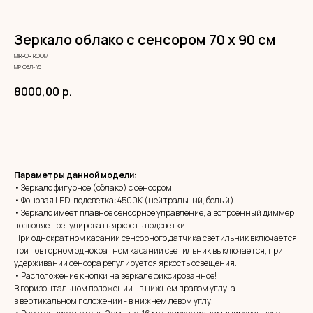
Зеркало облако с сенсором 70 х 90 см
MIRROR ROOM
МР ОБЛ-45
8000,00
р.
ЗАКАЗАТЬ
Параметры данной модели:
• Зеркало фигурное (облако) с сенсором.
• Фоновая LED-подсветка: 4500К (нейтральный, белый).
• Зеркало имеет плавное сенсорное управление, а встроенный диммер
позволяет регулировать яркость подсветки.
При однократном касании сенсорного датчика светильник включается,
при повторном однократном касании светильник выключается, при
удерживании сенсора регулируется яркость освещения.
• Расположение кнопки на зеркале фиксированное!
В горизонтальном положении - в нижнем правом углу, а
в вертикальном положении - в нижнем левом углу.