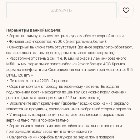
ЗАКАЗАТЬ
Параметры данной модели:
• Зеркало прямоугольное с острыми углами без сенсорной кнопки.
• Фоновая LED-подсветка: 4500К (нейтральный, белый).
• Сенсорный выключатель отсутствует (данное зеркало приобретают,
если выключатель выведен отдельно для светового зеркала).
• Расстояние от стены 2 см., т.е. 16 мм. каркас из ламинированного
МДФ + 4 мм. зеркальное полотно бельгийского бренда AGC. Кромка
зеркала шлифованная. Светодиодная лента в один ряд мощностью 9,6
Вт/м., 120 шт/м.
• Питание от сети 220В - 2 провода.
• Скрытый монтаж к проводу, выведенному из стены. Вывод для
подключения к сети находится по центру. Возможно подключение к
розетке (вилка с проводом длиной 1,5 м. в комплекте)
• В комплекте идут крепления (дюбель-гвозди с крючками). Зеркало
вешается на проушины, расположенные на обратной стороне зеркала.
• Универсальные крепления позволяют расположить зеркало как
вертикально, так и горизонтально.
• Зеркала изготовлены из влагостойкого зеркального полотна и
MIRROR ROOM
пригодны для использования в ванной комнате.
+7 (961) 595-72-73
• Салфетка из микрофибры для ухода за зеркалом в подарок!