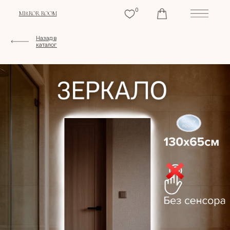
0
MIRROR ROOM
Назад в
каталог