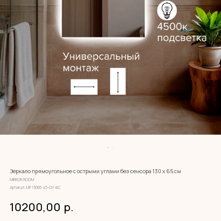
Зеркало прямоугольное с острыми углами без сенсора 130 х 65 см
MIRROR ROOM
Артикул:
МР 13065-45-ОУ-БС
10200,00
р.