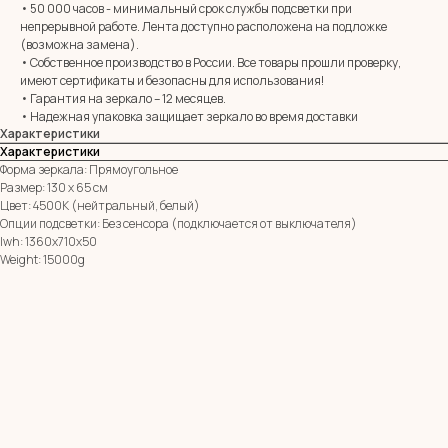
• 50 000 часов - минимальный срок службы подсветки при
непрерывной работе. Лента доступно расположена на подложке
E-mail:
zerkala@ksk23.ru
(возможна замена).
Адрес: 350037, г. Краснодар,
• Собственное производство в России. Все товары прошли проверку,
х. им. Ленина, ДНТ Виктория,
имеют сертификаты и безопасны для использования!
ул. Казачья, д. 2А
• Гарантия на зеркало – 12 месяцев.
• Надежная упаковка защищает зеркало во время доставки
Характеристики
Остались вопросы?
Характеристики
Оставь заявку и мы с Вами свяжемся
Форма зеркала: Прямоугольное
Размер: 130 х 65 см
Имя
Цвет: 4500К (нейтральный, белый)
Опции подсветки: Без сенсора (подключается от выключателя)
lwh: 1360x710x50
Телефон
Weight: 15000g
+7
Я согласен с политикой конфиденциальности
ОТПРАВИТЬ ЗАЯВКУ
ИП Клевцов Евгений Анатольевич
ИНН 560400511178
ОГРН 321237500406259
Политика конфиденциальности
|
Согласие на обработку