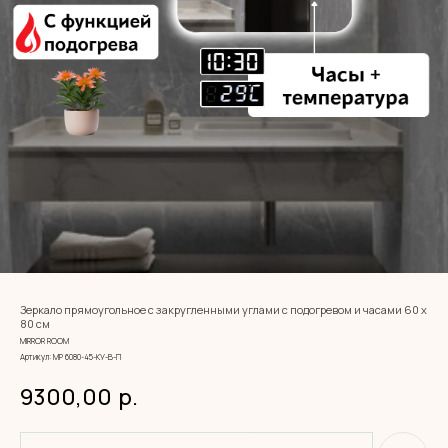
Зеркало прямоугольное с закругленными углами с подогревом и часами 60 х
80 см
MIRROR ROOM
Артикул:
МР 6080-45-КУ-В-П
9300,00
р.