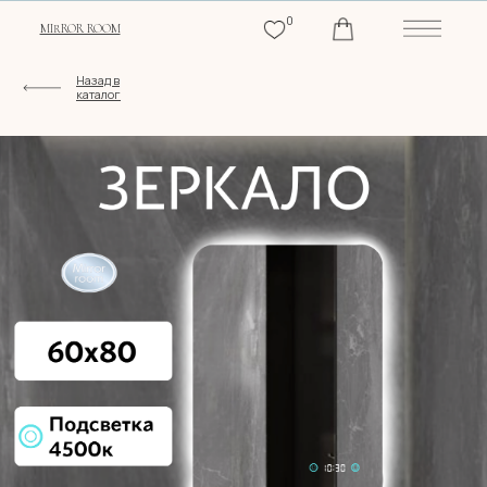
0
MIRROR ROOM
Назад в
каталог