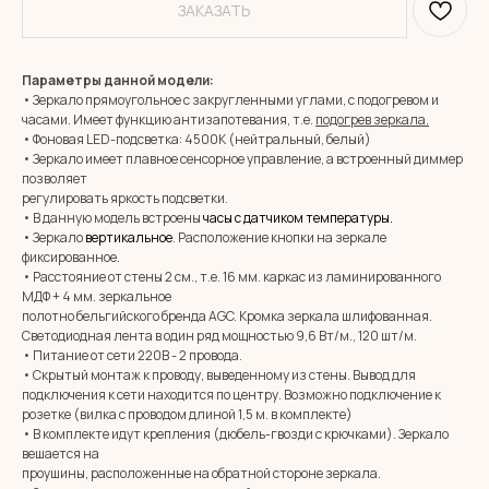
ЗАКАЗАТЬ
Параметры данной модели:
• Зеркало прямоугольное с закругленными углами, с подогревом и
часами. Имеет функцию антизапотевания, т.е.
подогрев зеркала.
• Фоновая LED-подсветка: 4500К (нейтральный, белый)
• Зеркало имеет плавное сенсорное управление, а встроенный диммер
позволяет
регулировать яркость подсветки.
• В данную модель встроены
часы с датчиком температуры
.
• Зеркало
вертикальное
. Расположение кнопки на зеркале
фиксированное.
• Расстояние от стены 2 см., т.е. 16 мм. каркас из ламинированного
МДФ + 4 мм. зеркальное
полотно бельгийского бренда AGC. Кромка зеркала шлифованная.
Светодиодная лента в один ряд мощностью 9,6 Вт/м., 120 шт/м.
• Питание от сети 220В - 2 провода.
• Скрытый монтаж к проводу, выведенному из стены. Вывод для
подключения к сети находится по центру. Возможно подключение к
розетке (вилка с проводом длиной 1,5 м. в комплекте)
• В комплекте идут крепления (дюбель-гвозди с крючками). Зеркало
вешается на
проушины, расположенные на обратной стороне зеркала.