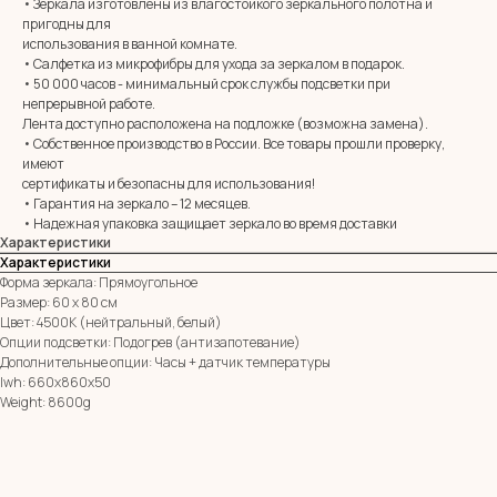
• Зеркала изготовлены из влагостойкого зеркального полотна и
пригодны для
MIRROR ROOM
использования в ванной комнате.
• Салфетка из микрофибры для ухода за зеркалом в подарок.
+7 (961) 595-72-73
• 50 000 часов - минимальный срок службы подсветки при
непрерывной работе.
Лента доступно расположена на подложке (возможна замена).
E-mail:
zerkala@ksk23.ru
• Собственное производство в России. Все товары прошли проверку,
Адрес: 350037, г. Краснодар,
имеют
х. им. Ленина, ДНТ Виктория,
ул. Казачья, д. 2А
сертификаты и безопасны для использования!
• Гарантия на зеркало – 12 месяцев.
• Надежная упаковка защищает зеркало во время доставки
Характеристики
Остались вопросы?
Характеристики
Оставь заявку и мы с Вами свяжемся
Форма зеркала: Прямоугольное
Имя
Размер: 60 х 80 см
Цвет: 4500К (нейтральный, белый)
Опции подсветки: Подогрев (антизапотевание)
Телефон
Дополнительные опции: Часы + датчик температуры
+7
lwh: 660x860x50
Weight: 8600g
Я согласен с политикой конфиденциальности
ОТПРАВИТЬ ЗАЯВКУ