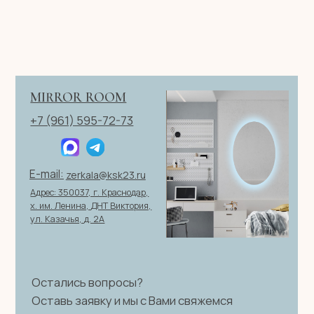
ИП Клевцов Евгений Анатольевич
ИНН 560400511178
ОГРН 321237500406259
Политика конфиденциальности
|
Согласие на обработку
персональных данных
|
Договор оферты
© 2026 ИП Клевцов Е.А.Все права защищены.