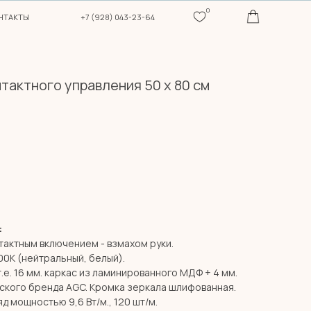
0
+7 (928) 043-23-64
тактного управления 50 х 80 см
:
тактным включением - взмахом руки.
00К (нейтральный, белый).
т.е. 16 мм. каркас из ламинированного МДФ + 4 мм.
ского бренда AGC. Кромка зеркала шлифованная.
д мощностью 9,6 Вт/м., 120 шт/м.