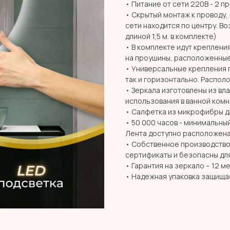
• Питание от сети 220В - 2 п
• Скрытый монтаж к проводу,
сети находится по центру. В
длиной 1,5 м. в комплекте)
• В комплекте идут креплени
на проушины, расположенные
• Универсальные крепления 
так и горизонтально. Распол
• Зеркала изготовлены из вл
использования в ванной комн
• Салфетка из микрофибры дл
• 50 000 часов - минимальны
Лента доступно расположена
• Собственное производство 
сертификаты и безопасны дл
• Гарантия на зеркало – 12 м
• Надежная упаковка защища