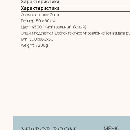
Характеристики
Характеристики
Форма зеркала: Овал
Размер: 50 х 80 см
Цвет: 4500К (нейтральный, белый)
Опции подсветки: Бесконтактное управление (от взмаха р
lwh: 560x860x50
Weight: 7200g
МЕНЮ
MIRROR ROOM
КАТАЛОГ
+7 (961) 595-72-73
О НАС
zerkala@ksk23.ru
E-mail:
ДЛЯ КЛИЕНТА
НА ЗАКАЗ
Адрес: 350037, г. Краснодар,
КОНТАКТЫ
х. им. Ленина, ДНТ Виктория,
ул. Казачья, д. 2А