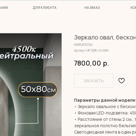
ДЛЯ КЛИЕНТА
НА ЗАКАЗ
КОНТАКТЫ
Зеркало овал, бескон
MIRROR ROOM
Артикул:
МР 5080-45-ВЗМ
7800,00
р.
ЗАКАЗАТЬ
Параметры данной модели
• Зеркало овальное с бескон
• Фоновая LED-подсветка: 45
• Расстояние от стены 2 см., 
зеркальное полотно бельгий
Светодиодная лента в один ря