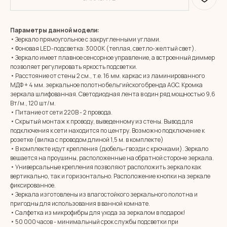
Параметры данной модели:
• Зеркало прямоугольное с закругленными углами.
• Фоновая LED-подсветка: 3000К (теплая, светло-желтый свет).
• Зеркало имеет плавное сенсорное управление, а встроенный диммер
позволяет регулировать яркость подсветки.
• Расстояние от стены 2 см., т.е. 16 мм. каркас из ламинированного
МДФ + 4 мм. зеркальное полотно бельгийского бренда AGC. Кромка
зеркала шлифованная. Светодиодная лента в один ряд мощностью 9,6
Вт/м., 120 шт/м.
• Питание от сети 220В - 2 провода.
• Скрытый монтаж к проводу, выведенному из стены. Вывод для
подключения к сети находится по центру. Возможно подключение к
розетке (вилка с проводом длиной 1,5 м. в комплекте)
• В комплекте идут крепления (дюбель-гвозди с крючками). Зеркало
вешается на проушины, расположенные на обратной стороне зеркала.
• Универсальные крепления позволяют расположить зеркало как
вертикально, так и горизонтально. Расположение кнопки на зеркале
фиксированное.
• Зеркала изготовлены из влагостойкого зеркального полотна и
пригодны для использования в ванной комнате.
MIRROR ROOM
• Салфетка из микрофибры для ухода за зеркалом в подарок!
+7 (961) 595-72-73
• 50 000 часов - минимальный срок службы подсветки при