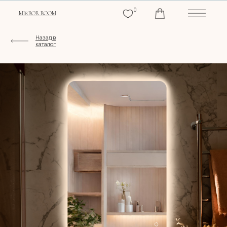
0
MIRROR ROOM
Назад в
каталог