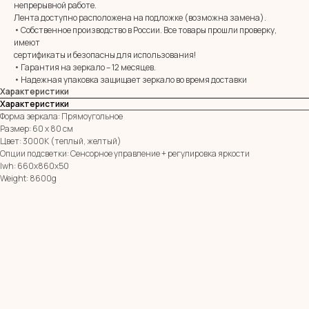
непрерывной работе.
Лента доступно расположена на подложке (возможна замена).
E-mail:
zerkala@ksk23.ru
• Собственное производство в России. Все товары прошли проверку,
Адрес: 350037, г. Краснодар,
имеют
х. им. Ленина, ДНТ Виктория,
сертификаты и безопасны для использования!
ул. Казачья, д. 2А
• Гарантия на зеркало – 12 месяцев.
• Надежная упаковка защищает зеркало во время доставки
Характеристики
Остались вопросы?
Характеристики
Оставь заявку и мы с Вами свяжемся
Форма зеркала: Прямоугольное
Размер: 60 х 80 см
Имя
Цвет: 3000К (теплый, желтый)
Опции подсветки: Сенсорное управление + регулировка яркости
lwh: 660x860x50
Телефон
Weight: 8600g
+7
Я согласен с политикой конфиденциальности
ОТПРАВИТЬ ЗАЯВКУ
ИП Клевцов Евгений Анатольевич
ИНН 560400511178
ОГРН 321237500406259
Политика конфиденциальности
|
Согласие на обработку