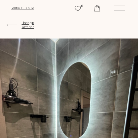
0
MIRROR ROOM
Назад в
каталог