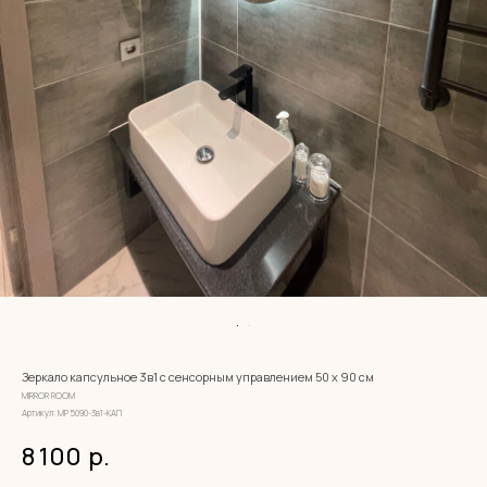
Зеркало капсульное 3в1 с сенсорным управлением 50 х 90 см
MIRROR ROOM
Артикул:
МР 5090-3в1-КАП
8 100
р.