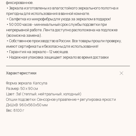
фиксированное.
• Зеркала изготовлены из влагостойкого зеркального полотна и
пригодны для использования в ванной комнате.
MIRROR ROOM
• Салфетка из микрофибры для ухода за зеркалом в подарок!
+7 (961) 595-72-73
• 50 000 часов - минимальный срок службы подсветки при
непрерывной работе. Лента доступно расположена на подложке
(возможна замена).
E-mail:
zerkala@ksk23.ru
• Собственное производство в России. Все товары прошли проверку,
Адрес: 350037, г. Краснодар,
имеют сертификаты и безопасны для использования!
х. им. Ленина, ДНТ Виктория,
• Гарантия на зеркало – 12 месяцев.
ул. Казачья, д. 2А
• Надежная упаковка защищает зеркало во время доставки
Остались вопросы?
Характеристики
Оставь заявку и мы с Вами свяжемся
Форма зеркала: Капсула
Имя
Размер: 50 х 90 см
Цвет: 3в1 (теплый, нейтральный, холодный)
Опции подсветки: Сенсорное управление + регулировка яркости
Телефон
+7
ДxШxВ: 960x560x50 мм
Вес: 8100 г
Я согласен с политикой конфиденциальности
ОТПРАВИТЬ ЗАЯВКУ