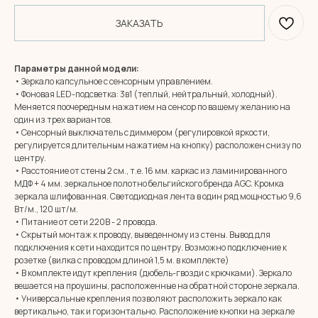
ЗАКАЗАТЬ
Параметры данной модели:
• Зеркало капсульное с сенсорным управлением.
• Фоновая LED-подсветка: 3в1 (теплый, нейтральный, холодный).
Меняется поочередным нажатием на сенсор по вашему желанию на
один из трех вариантов.
• Сенсорный выключатель с диммером (регулировкой яркости,
регулируется длительным нажатием на кнопку) расположен снизу по
центру.
• Расстояние от стены 2 см., т.е. 16 мм. каркас из ламинированного
МДФ + 4 мм. зеркальное полотно бельгийского бренда AGC. Кромка
зеркала шлифованная. Светодиодная лента в один ряд мощностью 9,6
Вт/м., 120 шт/м.
• Питание от сети 220В - 2 провода.
• Скрытый монтаж к проводу, выведенному из стены. Вывод для
подключения к сети находится по центру. Возможно подключение к
розетке (вилка с проводом длиной 1,5 м. в комплекте)
• В комплекте идут крепления (дюбель-гвозди с крючками). Зеркало
вешается на проушины, расположенные на обратной стороне зеркала.
• Универсальные крепления позволяют расположить зеркало как
вертикально, так и горизонтально. Расположение кнопки на зеркале