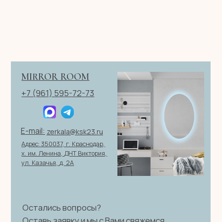
ИП Клевцов Евгений Анатольевич
ИНН 560400511178
ОГРН 321237500406259
Политика конфиденциальности
|
Согласие на обработку
персональных данных
|
Договор оферты
© 2026 ИП Клевцов Е.А.Все права защищены.