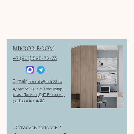
ИП Клевцов Евгений Анатольевич
ИНН 560400511178
ОГРН 321237500406259
Политика конфиденциальности
|
Согласие на обработку
персональных данных
|
Договор оферты
© 2026 ИП Клевцов Е.А.Все права защищены.