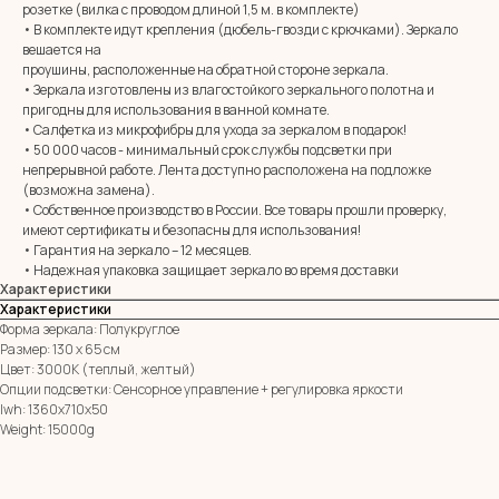
розетке (вилка с проводом длиной 1,5 м. в комплекте)
• В комплекте идут крепления (дюбель-гвозди с крючками). Зеркало
вешается на
MIRROR ROOM
проушины, расположенные на обратной стороне зеркала.
+7 (961) 595-72-73
• Зеркала изготовлены из влагостойкого зеркального полотна и
пригодны для использования в ванной комнате.
• Салфетка из микрофибры для ухода за зеркалом в подарок!
E-mail:
zerkala@ksk23.ru
• 50 000 часов - минимальный срок службы подсветки при
Адрес: 350037, г. Краснодар,
непрерывной работе. Лента доступно расположена на подложке
х. им. Ленина, ДНТ Виктория,
(возможна замена).
ул. Казачья, д. 2А
• Собственное производство в России. Все товары прошли проверку,
имеют сертификаты и безопасны для использования!
• Гарантия на зеркало – 12 месяцев.
Остались вопросы?
• Надежная упаковка защищает зеркало во время доставки
Оставь заявку и мы с Вами свяжемся
Характеристики
Характеристики
Имя
Форма зеркала: Полукруглое
Размер: 130 х 65 см
Цвет: 3000К (теплый, желтый)
Телефон
Опции подсветки: Сенсорное управление + регулировка яркости
+7
lwh: 1360x710x50
Я согласен с политикой конфиденциальности
Weight: 15000g
ОТПРАВИТЬ ЗАЯВКУ