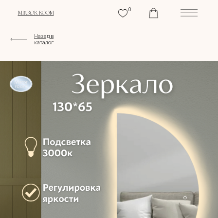
0
MIRROR ROOM
Назад в
каталог