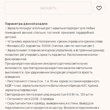
ЗАКАЗАТЬ
Параметры данной модели:
• Зеркало полукруг в полный рост идеально подходит для любых
помещений: ванной, спальни, гостиной, прихожей, гардеробной,
детской.
• Установка зеркала в 2 положениях: срезом справа или срезом слева
• Фоновая LED-подсветка: 3000К (теплая, светло-желтый свет).
• Зеркало имеет плавное сенсорное управление, а встроенный диммер
позволяет регулировать яркость подсветки. Расположение кнопки -
фиксированное.
При однократном касании сенсорного датчика светильник
включается, при повторном однократном касании светильник
выключается, при удерживании сенсора регулируется яркость
освещения.
• Расстояние от стены 2 см., т.е. 16 мм. каркас из ламинированного
МДФ + 4 мм. зеркальное полотно бельгийского бренда AGC. Кромка
зеркала шлифованная.
Светодиодная лента в один ряд мощностью 9,6 Вт/м., 120 шт/м.
• Питание от сети 220В - 2 провода.
• Скрытый монтаж к проводу, выведенному из стены. Вывод для
подключения к сети находится по центру. Возможно подключение к