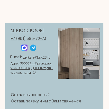
ИП Клевцов Евгений Анатольевич
ИНН 560400511178
ОГРН 321237500406259
Политика конфиденциальности
|
Согласие на обработку
персональных данных
|
Договор оферты
© 2026 ИП Клевцов Е.А.Все права защищены.