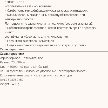
пригодны для
MIRROR ROOM
использования в ванной комнате.
• Салфетка из микрофибры для ухода за зеркалом в подарок.
+7 (961) 595-72-73
• 50 000 часов - минимальный срок службы подсветки при
непрерывной работе.
Лента доступно расположена на подложке (возможна замена).
E-mail:
zerkala@ksk23.ru
• Собственное производство в России. Все товары прошли проверку,
Адрес: 350037, г. Краснодар,
имеют
х. им. Ленина, ДНТ Виктория,
сертификаты и безопасны для использования!
ул. Казачья, д. 2А
• Гарантия на зеркало – 12 месяцев.
• Надежная упаковка защищает зеркало во время доставки
Характеристики
Остались вопросы?
Характеристики
Оставь заявку и мы с Вами свяжемся
Форма зеркала: Прямоугольное
Размер: 70 х 90 см
Имя
Цвет: 4500К (нейтральный, белый)
Опции подсветки: Сенсорное управление + регулировка яркости
Телефон
Дополнительные опции: Часы + датчик температуры
+7
lwh: 760x960x50
Weight: 11400g
Я согласен с политикой конфиденциальности
ОТПРАВИТЬ ЗАЯВКУ