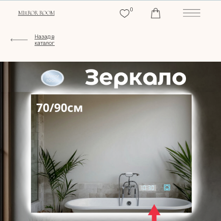
0
MIRROR ROOM
Назад в
каталог