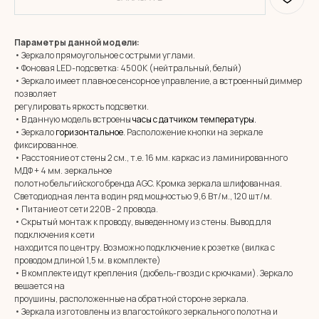
Параметры данной модели:
• Зеркало прямоугольное с острыми углами.
• Фоновая LED-подсветка: 4500К (нейтральный, белый)
• Зеркало имеет плавное сенсорное управление, а встроенный диммер
позволяет
регулировать яркость подсветки.
• В данную модель встроены
часы с датчиком температуры
.
• Зеркало
горизонтальное
. Расположение кнопки на зеркале
фиксированное.
• Расстояние от стены 2 см., т.е. 16 мм. каркас из ламинированного
МДФ + 4 мм. зеркальное
полотно бельгийского бренда AGC. Кромка зеркала шлифованная.
Светодиодная лента в один ряд мощностью 9,6 Вт/м., 120 шт/м.
• Питание от сети 220В - 2 провода.
• Скрытый монтаж к проводу, выведенному из стены. Вывод для
подключения к сети
находится по центру. Возможно подключение к розетке (вилка с
проводом длиной 1,5 м. в комплекте)
• В комплекте идут крепления (дюбель-гвозди с крючками). Зеркало
вешается на
проушины, расположенные на обратной стороне зеркала.
• Зеркала изготовлены из влагостойкого зеркального полотна и