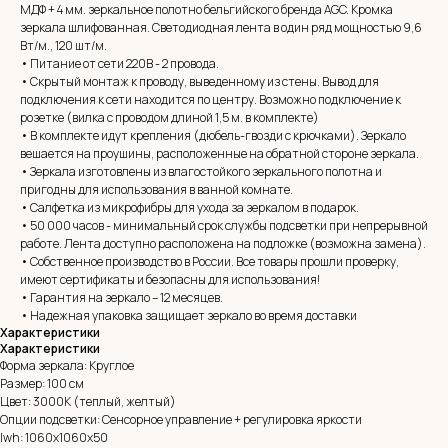
МДФ + 4 мм. зеркальное полотно бельгийского бренда AGC. Кромка
зеркала шлифованная. Светодиодная лента в один ряд мощностью 9,6
Вт/м., 120 шт/м.
• Питание от сети 220В - 2 провода.
• Скрытый монтаж к проводу, выведенному из стены. Вывод для
подключения к сети находится по центру. Возможно подключение к
розетке (вилка с проводом длиной 1,5 м. в комплекте)
• В комплекте идут крепления (дюбель-гвозди с крючками). Зеркало
вешается на проушины, расположенные на обратной стороне зеркала.
• Зеркала изготовлены из влагостойкого зеркального полотна и
пригодны для использования в ванной комнате.
• Салфетка из микрофибры для ухода за зеркалом в подарок.
• 50 000 часов - минимальный срок службы подсветки при непрерывной
MIRROR ROOM
работе. Лента доступно расположена на подложке (возможна замена).
+7 (961) 595-72-73
• Собственное производство в России. Все товары прошли проверку,
имеют сертификаты и безопасны для использования!
• Гарантия на зеркало – 12 месяцев.
E-mail:
zerkala@ksk23.ru
• Надежная упаковка защищает зеркало во время доставки
Адрес: 350037, г. Краснодар,
Характеристики
х. им. Ленина, ДНТ Виктория,
Характеристики
ул. Казачья, д. 2А
Форма зеркала: Круглое
Размер: 100 см
Цвет: 3000К (теплый, желтый)
Остались вопросы?
Опции подсветки: Сенсорное управление + регулировка яркости
Оставь заявку и мы с Вами свяжемся
lwh: 1060x1060x50