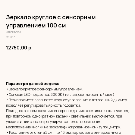
Зеркало круглое с сенсорным
управлением 100 см
MIRROR ROOM
МР 100-3
12750,00
р.
ЗАКАЗАТЬ
Параметры данной модели:
• Зеркало круглое с сенсорным управлением.
• Фоновая LED-подсветка: 3000К (теплая, светло-желтый свет).
• Зеркало имеет плавное сенсорное управление, а встроенный диммер
позволяет регулировать яркость подсветки.
При однократном касании сенсорного датчика светильник включается,
при повторном однократном касании светильник выключается, при
удерживании сенсора регулируется яркость освещения.
Расположение кнопки на зеркале фиксированное - снизу по центру.
• Расстояние от стены 2 см., т.е. 16 мм. каркас из ламинированного