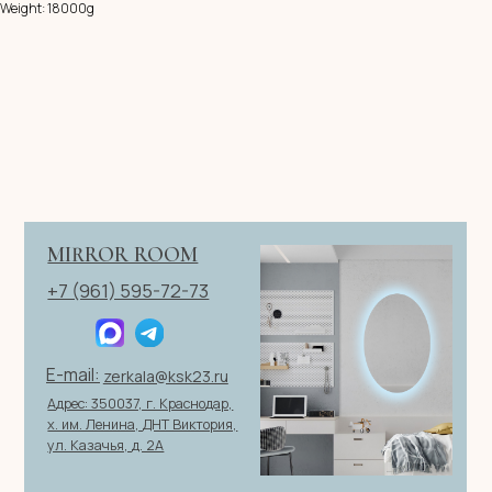
Weight: 18000g
Имя
Телефон
+7
Я согласен с политикой конфиденциальности
ОТПРАВИТЬ ЗАЯВКУ
ИП Клевцов Евгений Анатольевич
ИНН 560400511178
ОГРН 321237500406259
Политика конфиденциальности
|
Согласие на обработку
персональных данных
|
Договор оферты
© 2026 ИП Клевцов Е.А.Все права защищены.