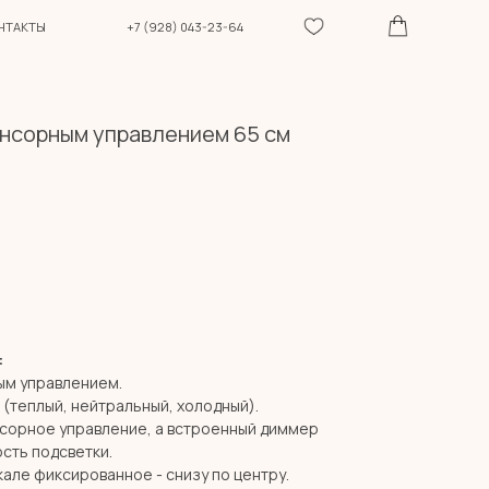
+7 (928) 043-23-64
енсорным управлением 65 см
:
ым управлением.
 (теплый, нейтральный, холодный).
нсорное управление, а встроенный диммер
сть подсветки.
але фиксированное - снизу по центру.