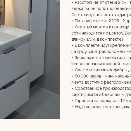
• Расстояние от стены 2 см., 
зеркальное полотно бельгий
Светодиодная лента в один ря
• Питание от сети 220В - 2 п
• Скрытый монтаж к проводу,
сети находится по центру. В
длиной 1,5 м. в комплекте)
• В комплекте идут креплени
на проушины, расположенные
• Зеркала изготовлены из вл
использования в ванной комн
• Салфетка из микрофибры дл
• 50 000 часов - минимальны
Лента доступно расположена
• Собственное производство 
сертификаты и безопасны дл
• Гарантия на зеркало – 12 м
• Надежная упаковка защища