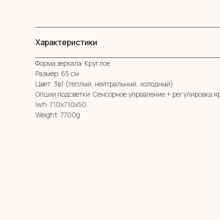
Характеристики
Форма зеркала: Круглое
Размер: 65 см
Цвет: 3в1 (теплый, нейтральный, холодный)
Опции подсветки: Сенсорное управление + регулировка я
lwh: 710x710x50
Weight: 7700g
МЕНЮ
MIRROR ROOM
КАТАЛОГ
+7 (961) 595-72-73
О НАС