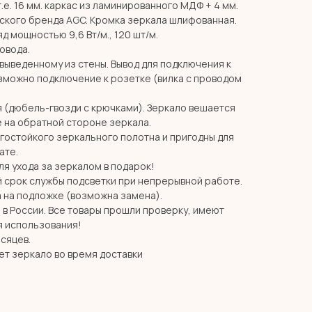
т.е. 16 мм. каркас из ламинированного МДФ + 4 мм.
ского бренда AGC. Кромка зеркала шлифованная.
д мощностью 9,6 Вт/м., 120 шт/м.
ровода.
 выведенному из стены. Вывод для подключения к
озможно подключение к розетке (вилка с проводом
я (дюбель-гвозди с крючками). Зеркало вешается
 на обратной стороне зеркала.
агостойкого зеркального полотна и пригодны для
ате.
я ухода за зеркалом в подарок!
й срок службы подсветки при непрерывной работе.
 на подложке (возможна замена).
в России. Все товары прошли проверку, имеют
я использования!
есяцев.
ет зеркало во время доставки