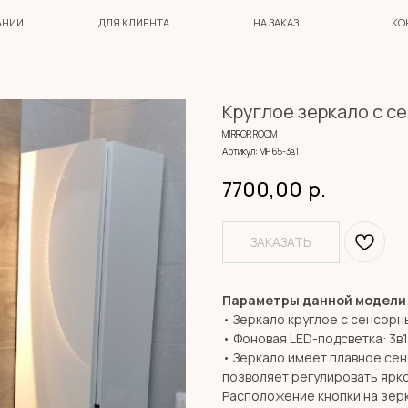
ДЛЯ КЛИЕНТА
НА ЗАКАЗ
КОНТАКТЫ
Круглое зеркало с с
MIRROR ROOM
Артикул:
МР 65-3в1
7700,00
р.
ЗАКАЗАТЬ
Параметры данной модели
• Зеркало круглое с сенсорн
• Фоновая LED-подсветка: 3в1
• Зеркало имеет плавное се
позволяет регулировать ярко
Расположение кнопки на зерк