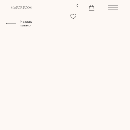
0
MIRROR ROOM
Назад в
каталог