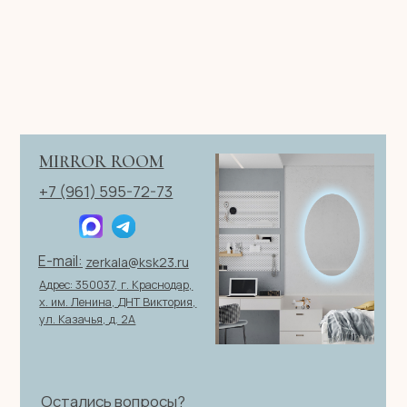
Телефон
+7
Я согласен с политикой конфиденциальности
ОТПРАВИТЬ ЗАЯВКУ
ИП Клевцов Евгений Анатольевич
ИНН 560400511178
ОГРН 321237500406259
Политика конфиденциальности
|
Согласие на обработку
персональных данных
|
Договор оферты
© 2026 ИП Клевцов Е.А.Все права защищены.