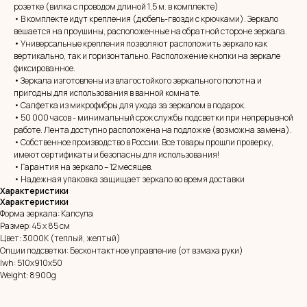
розетке (вилка с проводом длиной 1,5 м. в комплекте)
• В комплекте идут крепления (дюбель-гвозди с крючками). Зеркало
вешается на проушины, расположенные на обратной стороне зеркала.
• Универсальные крепления позволяют расположить зеркало как
вертикально, так и горизонтально. Расположение кнопки на зеркале
фиксированное.
• Зеркала изготовлены из влагостойкого зеркального полотна и
пригодны для использования в ванной комнате.
• Салфетка из микрофибры для ухода за зеркалом в подарок.
• 50 000 часов - минимальный срок службы подсветки при непрерывной
работе. Лента доступно расположена на подложке (возможна замена).
MIRROR ROOM
• Собственное производство в России. Все товары прошли проверку,
+7 (961) 595-72-73
имеют сертификаты и безопасны для использования!
• Гарантия на зеркало – 12 месяцев.
• Надежная упаковка защищает зеркало во время доставки
E-mail:
zerkala@ksk23.ru
Характеристики
Адрес: 350037, г. Краснодар,
Характеристики
х. им. Ленина, ДНТ Виктория,
Форма зеркала: Капсула
ул. Казачья, д. 2А
Размер: 45 х 85 см
Цвет: 3000К (теплый, желтый)
Опции подсветки: Бесконтактное управление (от взмаха руки)
Остались вопросы?
lwh: 510x910x50
Оставь заявку и мы с Вами свяжемся
Weight: 8900g
Имя