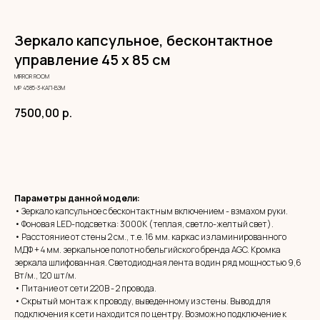
Зеркало капсульное, бесконтактное
управление 45 х 85 см
MIRROR ROOM
МР 4585-3-КАП-ВЗМ
7500,00
р.
ЗАКАЗАТЬ
Параметры данной модели:
• Зеркало капсульное с бесконтактным включением - взмахом руки.
• Фоновая LED-подсветка: 3000К (теплая, светло-желтый свет).
• Расстояние от стены 2 см., т.е. 16 мм. каркас из ламинированного
МДФ + 4 мм. зеркальное полотно бельгийского бренда AGC. Кромка
зеркала шлифованная. Светодиодная лента в один ряд мощностью 9,6
Вт/м., 120 шт/м.
• Питание от сети 220В - 2 провода.
• Скрытый монтаж к проводу, выведенному из стены. Вывод для
подключения к сети находится по центру. Возможно подключение к