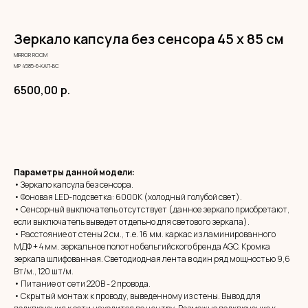
Зеркало капсула без сенсора 45 х 85 см
MIRROR ROOM
МР 4585-6-КАП-БС
6500,00
р.
ЗАКАЗАТЬ
Параметры данной модели:
• Зеркало капсула без сенсора.
• Фоновая LED-подсветка: 6000К (холодный голубой свет).
• Сенсорный выключатель отсутствует (данное зеркало приобретают,
если выключатель выведет отдельно для светового зеркала).
• Расстояние от стены 2 см., т.е. 16 мм. каркас из ламинированного
МДФ + 4 мм. зеркальное полотно бельгийского бренда AGC. Кромка
зеркала шлифованная. Светодиодная лента в один ряд мощностью 9,6
Вт/м., 120 шт/м.
• Питание от сети 220В - 2 провода.
• Скрытый монтаж к проводу, выведенному из стены. Вывод для