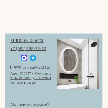
Телефон
+7
Я согласен с политикой конфиденциальности
ОТПРАВИТЬ ЗАЯВКУ
ИП Клевцов Евгений Анатольевич
ИНН 560400511178
ОГРН 321237500406259
Политика конфиденциальности
|
Согласие на обработку
персональных данных
|
Договор оферты
© 2026 ИП Клевцов Е.А.Все права защищены.