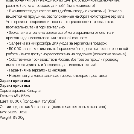
подключения к сети находится по центру. Возможно подключение к
розетке (вилка с проводом длиной 1,5 м. в комплекте)
• В комплекте идут крепления (дюбель-гвозди с крючками). Зеркало
вешается на проушины, расположенные на обратной стороне зеркала.
Универсальные крепления позволяют расположить зеркало как
вертикально, так и горизонтально
• Зеркала изготовлены из влагостойкого зеркального полотна и
пригодны для использования в ванной комнате.
• Салфетка из микрофибры для ухода за зеркалом в подарок!
• 50 000 часов - минимальный срок службы подсветки при непрерывной
работе. Лента доступно расположена на подложке (возможна замена).
MIRROR ROOM
• Собственное производство в России. Все товары прошли проверку,
+7 (961) 595-72-73
имеют сертификаты и безопасны для использования!
• Гарантия на зеркало – 12 месяцев.
• Надежная упаковка защищает зеркало во время доставки
E-mail:
zerkala@ksk23.ru
Характеристики
Адрес: 350037, г. Краснодар,
Характеристики
х. им. Ленина, ДНТ Виктория,
Форма зеркала: Капсула
ул. Казачья, д. 2А
Размер: 45 х 85 см
Цвет: 6000К (холодный, голубой)
Опции подсветки: Без сенсора (подключается от выключателя)
Остались вопросы?
lwh: 510x910x50
Оставь заявку и мы с Вами свяжемся
Weight: 8900g
Имя