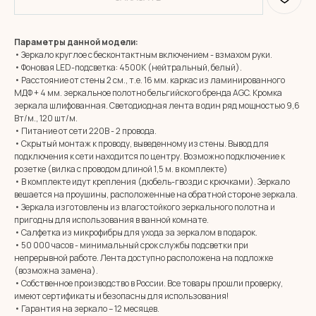
Параметры данной модели:
• Зеркало круглое с бесконтактным включением - взмахом руки.
• Фоновая LED-подсветка: 4500К (нейтральный, белый).
• Расстояние от стены 2 см., т.е. 16 мм. каркас из ламинированного
МДФ + 4 мм. зеркальное полотно бельгийского бренда AGC. Кромка
зеркала шлифованная. Светодиодная лента в один ряд мощностью 9,6
Вт/м., 120 шт/м.
• Питание от сети 220В - 2 провода.
• Скрытый монтаж к проводу, выведенному из стены. Вывод для
подключения к сети находится по центру. Возможно подключение к
розетке (вилка с проводом длиной 1,5 м. в комплекте)
• В комплекте идут крепления (дюбель-гвозди с крючками). Зеркало
вешается на проушины, расположенные на обратной стороне зеркала.
• Зеркала изготовлены из влагостойкого зеркального полотна и
пригодны для использования в ванной комнате.
• Салфетка из микрофибры для ухода за зеркалом в подарок.
MIRROR ROOM
• 50 000 часов - минимальный срок службы подсветки при
+7 (961) 595-72-73
непрерывной работе. Лента доступно расположена на подложке
(возможна замена).
• Собственное производство в России. Все товары прошли проверку,
E-mail:
zerkala@ksk23.ru
имеют сертификаты и безопасны для использования!
Адрес: 350037, г. Краснодар,
• Гарантия на зеркало – 12 месяцев.
х. им. Ленина, ДНТ Виктория,