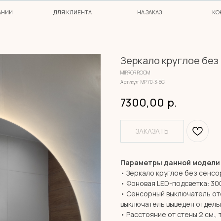
ДЛЯ КЛИЕНТА
НА ЗАКАЗ
КОНТАКТЫ
Зеркало круглое без 
MIRROR ROOM
Артикул:
МР 70-3-БС
7300,00
р.
ЗАКАЗАТЬ
Параметры данной модели
• Зеркало круглое без сенсо
• Фоновая LED-подсветка: 30
• Сенсорный выключатель от
выключатель выведен отдельн
• Расстояние от стены 2 см., 