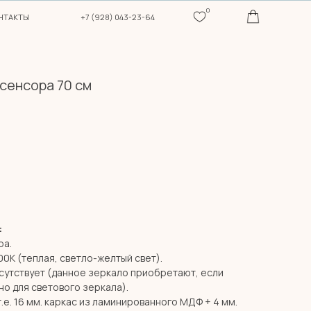
0
+7 (928) 043-23-64
сенсора 70 см
:
ра.
00К (теплая, светло-желтый свет).
сутствует (данное зеркало приобретают, если
о для светового зеркала).
т.е. 16 мм. каркас из ламинированного МДФ + 4 мм.