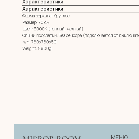
Характеристики
Характеристики
Форма зеркала: Круглое
Размер: 70 см
Цвет: 3000К (теплый, желтый)
Опции подсветки: Без сенсора (подключается от выключат
lwh: 760x760x50
Weight: 8900g
МЕНЮ
MIRROR ROOM
КАТАЛОГ
+7 (961) 595-72-73
О НАС
zerkala@ksk23.ru
E-mail:
ДЛЯ КЛИЕНТА
НА ЗАКАЗ
Адрес: 350037, г. Краснодар,
КОНТАКТЫ
х. им. Ленина, ДНТ Виктория,
ул. Казачья, д. 2А