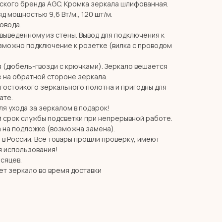
ского бренда AGC. Кромка зеркала шлифованная.
д мощностью 9,6 Вт/м., 120 шт/м.
ровода.
 выведенному из стены. Вывод для подключения к
озможно подключение к розетке (вилка с проводом
я (дюбель-гвозди с крючками). Зеркало вешается
 на обратной стороне зеркала.
агостойкого зеркального полотна и пригодны для
ате.
я ухода за зеркалом в подарок!
й срок службы подсветки при непрерывной работе.
 на подложке (возможна замена).
в России. Все товары прошли проверку, имеют
я использования!
есяцев.
ет зеркало во время доставки