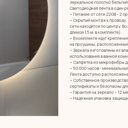
зеркальное полотно бельгий
Светодиодная лента в один ря
• Питание от сети 220В - 2 п
• Скрытый монтаж к проводу,
сети находится по центру. В
длиной 1,5 м. в комплекте).
• В комплекте идут креплени
на проушины, расположенные
• Зеркала изготовлены из вл
использования в ванной комн
• Салфетка из микрофибры дл
• 50 000 часов - минимальны
Лента доступно расположена
• Собственное производство 
сертификаты и безопасны дл
• Гарантия на зеркало – 12 м
• Надежная упаковка защища