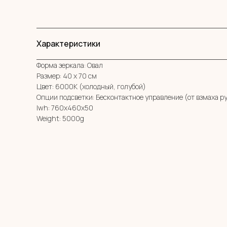
Характеристики
Форма зеркала: Овал
Размер: 40 х 70 см
Цвет: 6000К (холодный, голубой)
Опции подсветки: Бесконтактное управление (от взмаха р
lwh: 760x460x50
Weight: 5000g
МЕНЮ
MIRROR ROOM
КАТАЛОГ
+7 (961) 595-72-73
О НАС