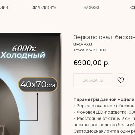
ДЛЯ КЛИЕНТА
НА ЗАКАЗ
КОНТАКТЫ
Зеркало овал, бескон
MIRROR ROOM
Артикул:
МР 4070-6-ВЗМ
6900,00
р.
ЗАКАЗАТЬ
Параметры данной модели
• Зеркало овальное с бескон
• Фоновая LED-подсветка: 600
• Расстояние от стены 2 см., 
зеркальное полотно бельгий
Светодиодная лента в один ря