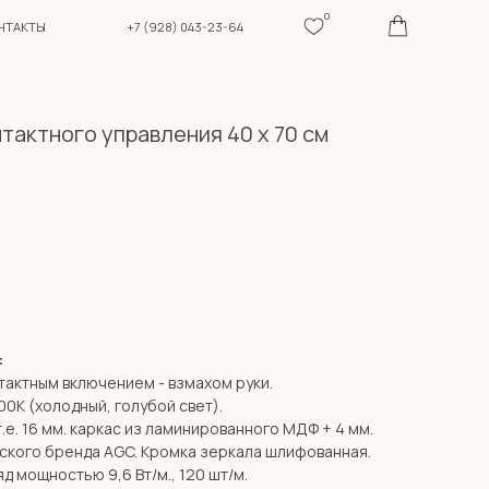
0
+7 (928) 043-23-64
тактного управления 40 х 70 см
:
тактным включением - взмахом руки.
0К (холодный, голубой свет).
т.е. 16 мм. каркас из ламинированного МДФ + 4 мм.
ского бренда AGC. Кромка зеркала шлифованная.
д мощностью 9,6 Вт/м., 120 шт/м.