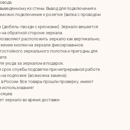
ровода.
 выведенному из стены. Вывод для подключения к
озможно подключение к розетке (вилка с проводом
я (дюбель-гвозди с крючками). Зеркало вешается
 на обратной стороне зеркала.
позволяют расположить зеркало как вертикально,
ожение кнопки на зеркале фиксированное.
агостойкого зеркального полотна и пригодны для
ате.
я ухода за зеркалом в подарок.
й срок службы подсветки при непрерывной работе.
 на подложке (возможна замена).
в России. Все товары прошли проверку, имеют
я использования!
есяцев.
ет зеркало во время доставки