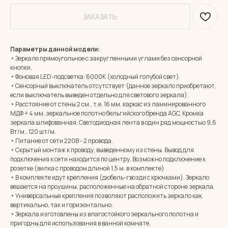
ЗАКАЗАТЬ
Параметры данной модели:
• Зеркало прямоугольное с закругленными углами без сенсорной
кнопки.
• Фоновая LED-подсветка: 6000К (холодный голубой свет).
• Сенсорный выключатель отсутствует (данное зеркало приобретают,
если выключатель выведен отдельно для светового зеркала).
• Расстояние от стены 2 см., т.е. 16 мм. каркас из ламинированного
МДФ + 4 мм. зеркальное полотно бельгийского бренда AGC. Кромка
зеркала шлифованная. Светодиодная лента в один ряд мощностью 9,6
Вт/м., 120 шт/м.
• Питание от сети 220В - 2 провода.
• Скрытый монтаж к проводу, выведенному из стены. Вывод для
подключения к сети находится по центру. Возможно подключение к
розетке (вилка с проводом длиной 1,5 м. в комплекте)
• В комплекте идут крепления (дюбель-гвозди с крючками). Зеркало
вешается на проушины, расположенные на обратной стороне зеркала.
• Универсальные крепления позволяют расположить зеркало как
вертикально, так и горизонтально.
• Зеркала изготовлены из влагостойкого зеркального полотна и
MIRROR ROOM
пригодны для использования в ванной комнате.
+7 (961) 595-72-73