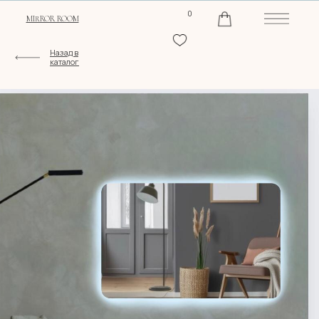
0
MIRROR ROOM
Назад в
каталог