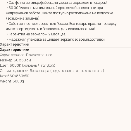
• Салфетка из микрофибры для ухода за зеркалом в подарок!
• 50 000 часов - минимальный срок службы подсветки при
непрерывной работе. Лента доступно расположена на подложке
E-mail:
zerkala@ksk23.ru
(возможна замена).
Адрес: 350037, г. Краснодар,
• Собственное производство в России. Все товары прошли проверку,
х. им. Ленина, ДНТ Виктория,
имеют сертификаты и безопасны для использования!
ул. Казачья, д. 2А
• Гарантия на зеркало – 12 месяцев.
• Надежная упаковка защищает зеркало во время доставки
Характеристики
Остались вопросы?
Характеристики
Оставь заявку и мы с Вами свяжемся
Форма зеркала: Прямоугольное
Размер: 60 х 80 см
Имя
Цвет: 6000К (холодный, голубой)
Опции подсветки: Без сенсора (подключается от выключателя)
Телефон
lwh: 660x860x50
+7
Weight: 8600g
Я согласен с политикой конфиденциальности
ОТПРАВИТЬ ЗАЯВКУ
ИП Клевцов Евгений Анатольевич
ИНН 560400511178
ОГРН 321237500406259