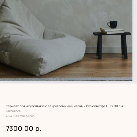
Зеркало прямоугольное с закругленными углами без сенсора 60 х 80 см
MIRROR ROOM
Артикул:
МР 6080-6-КУ-БС
7300,00
р.