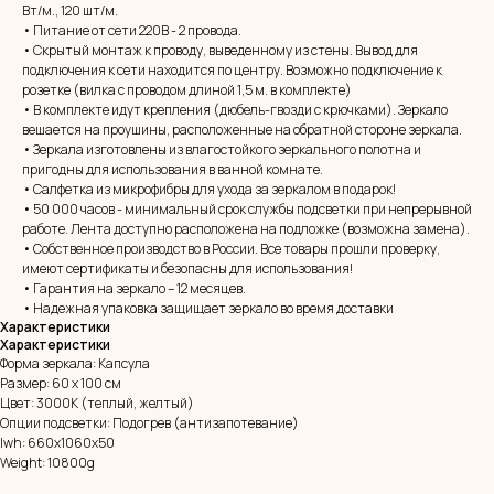
Вт/м., 120 шт/м.
• Питание от сети 220В - 2 провода.
• Скрытый монтаж к проводу, выведенному из стены. Вывод для
подключения к сети находится по центру. Возможно подключение к
розетке (вилка с проводом длиной 1,5 м. в комплекте)
• В комплекте идут крепления (дюбель-гвозди с крючками). Зеркало
вешается на проушины, расположенные на обратной стороне зеркала.
• Зеркала изготовлены из влагостойкого зеркального полотна и
пригодны для использования в ванной комнате.
• Салфетка из микрофибры для ухода за зеркалом в подарок!
• 50 000 часов - минимальный срок службы подсветки при непрерывной
MIRROR ROOM
работе. Лента доступно расположена на подложке (возможна замена).
• Собственное производство в России. Все товары прошли проверку,
+7 (961) 595-72-73
имеют сертификаты и безопасны для использования!
• Гарантия на зеркало – 12 месяцев.
• Надежная упаковка защищает зеркало во время доставки
E-mail:
zerkala@ksk23.ru
Характеристики
Адрес: 350037, г. Краснодар,
Характеристики
х. им. Ленина, ДНТ Виктория,
Форма зеркала: Капсула
ул. Казачья, д. 2А
Размер: 60 х 100 см
Цвет: 3000К (теплый, желтый)
Опции подсветки: Подогрев (антизапотевание)
Остались вопросы?
lwh: 660x1060x50
Оставь заявку и мы с Вами свяжемся
Weight: 10800g
Имя