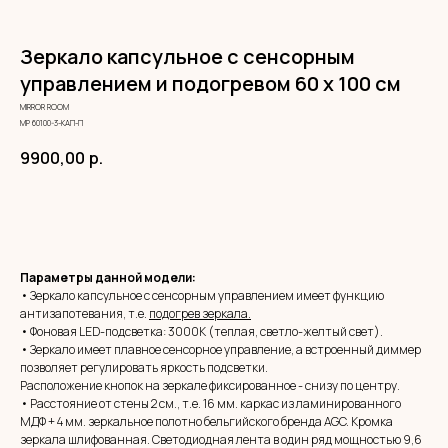
Зеркало капсульное с сенсорным
управлением и подогревом 60 х 100 см
MIRROR ROOM
МР 60100-3-КАП-П
9900,00
р.
ЗАКАЗАТЬ
Параметры данной модели:
• Зеркало капсульное с сенсорным управлением имеет функцию
антизапотевания, т.е.
подогрев зеркала.
• Фоновая LED-подсветка: 3000К (теплая, светло-желтый свет).
• Зеркало имеет плавное сенсорное управление, а встроенный диммер
позволяет регулировать яркость подсветки.
Расположение кнопок на зеркале фиксированное - снизу по центру.
• Расстояние от стены 2 см., т.е. 16 мм. каркас из ламинированного
МДФ + 4 мм. зеркальное полотно бельгийского бренда AGC. Кромка
зеркала шлифованная. Светодиодная лента в один ряд мощностью 9,6