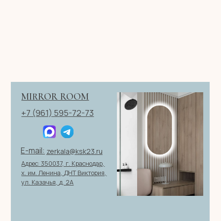
Телефон
+7
Я согласен с политикой конфиденциальности
ОТПРАВИТЬ ЗАЯВКУ
ИП Клевцов Евгений Анатольевич
ИНН 560400511178
ОГРН 321237500406259
Политика конфиденциальности
|
Согласие на обработку
персональных данных
|
Договор оферты
© 2026 ИП Клевцов Е.А.Все права защищены.