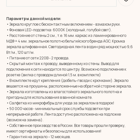
Параметры данной модели:
• Зеркало круглое с бесконтактным включением - взмахом руки.
• Фоновая LED-подсветка: 6000К (холодный, голубой свет).
• Расстояние от стены 2 см., т.е. 16 мм. каркас из ламинированного
МДФ + 4 мм. зеркальное полотно бельгийского бренда AGC. Кромка
зеркала шлифованная. Светодиодная лента в один ряд мощностью 9,6
Вт/м., 120 шт/м.
• Питание от сети 220В - 2 провода.
• Скрытый монтаж к проводу, выведенному из стены. Вывод для
подключения к сети находится по центру. Возможно подключение к
розетке (вилка с проводом длиной 1,5 м. в комплекте)
• В комплекте идут крепления (дюбель-гвозди с крючками). Зеркало
вешается на проушины, расположенные на обратной стороне зеркала.
• Зеркала изготовлены из влагостойкого зеркального полотна и
пригодны для использования в ванной комнате.
• Салфетка из микрофибры для ухода за зеркалом в подарок!
MIRROR ROOM
• 50 000 часов - минимальный срок службы подсветки при
+7 (961) 595-72-73
непрерывной работе. Лента доступно расположена на подложке
(возможна замена).
• Собственное производство в России. Все товары прошли проверку,
E-mail:
zerkala@ksk23.ru
имеют сертификаты и безопасны для использования!
Адрес: 350037, г. Краснодар,
• Гарантия на зеркало – 12 месяцев.
х. им. Ленина, ДНТ Виктория,