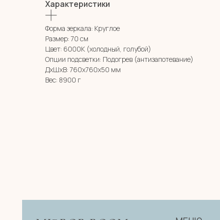
Характеристики
Форма зеркала: Круглое
Размер: 70 см
Цвет: 6000К (холодный, голубой)
Опции подсветки: Подогрев (антизапотевание)
ДxШxВ: 760x760x50 мм
Вес: 8900 г
МЕНЮ
MIRROR ROOM
КАТАЛОГ
+7 (961) 595-72-73
О НАС
zerkala@ksk23.ru
E-mail:
ДЛЯ КЛИЕНТА
НА ЗАКАЗ
Адрес: 350037, г. Краснодар,
КОНТАКТЫ
х. им. Ленина, ДНТ Виктория,