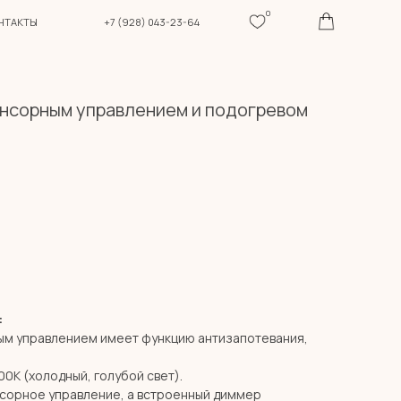
0
+7 (928) 043-23-64
енсорным управлением и подогревом
:
ным управлением имеет функцию антизапотевания,
0К (холодный, голубой свет).
нсорное управление, а встроенный диммер