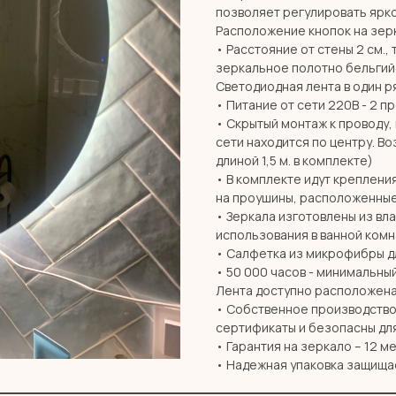
позволяет регулировать ярко
Расположение кнопок на зерк
• Расстояние от стены 2 см., 
зеркальное полотно бельгий
Светодиодная лента в один ря
• Питание от сети 220В - 2 п
• Скрытый монтаж к проводу,
сети находится по центру. В
длиной 1,5 м. в комплекте)
• В комплекте идут креплени
на проушины, расположенные
• Зеркала изготовлены из вл
использования в ванной комн
• Салфетка из микрофибры дл
• 50 000 часов - минимальны
Лента доступно расположена
• Собственное производство 
сертификаты и безопасны дл
• Гарантия на зеркало – 12 м
• Надежная упаковка защища